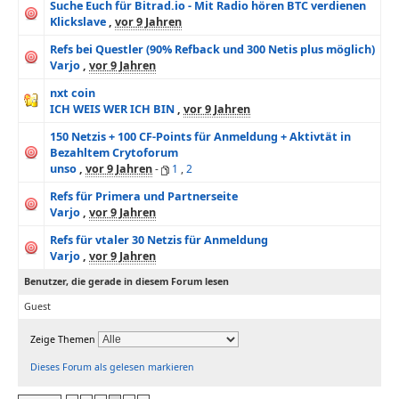
Suche Euch für Bitrad.io - Mit Radio hören BTC verdienen
Klickslave
,
vor 9 Jahren
Refs bei Questler (90% Refback und 300 Netis plus möglich)
Varjo
,
vor 9 Jahren
nxt coin
ICH WEIS WER ICH BIN
,
vor 9 Jahren
150 Netzis + 100 CF-Points für Anmeldung + Aktivtät in
Bezahltem Crytoforum
unso
,
vor 9 Jahren
-
1
,
2
Refs für Primera und Partnerseite
Varjo
,
vor 9 Jahren
Refs für vtaler 30 Netzis für Anmeldung
Varjo
,
vor 9 Jahren
Benutzer, die gerade in diesem Forum lesen
Guest
Zeige Themen
Dieses Forum als gelesen markieren