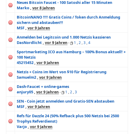
Neues Bitcoin Faucet - 100 Satoshi aller 15 Minuten
Marko
,
vor 8 Jahren
BitcoinNANO !!!! Gratis Coins / Token durch Anmeldung
sichern und abstauben!!!
MSF
,
vor 9 Jahren
Anmelden bei Legitcoin und 1.000 Netzis kassieren
DasNordlicht
,
vor 9 Jahren
-
1
,
2
,
3
,
4
Sportmarketing ICO aus Hamburg – 100% Bonus aktuell! +
100 Netzis
45215452
,
vor 9 Jahren
Netzis + Coins im Wert von $10 für Registrierung
Samuelm2
,
vor 9 Jahren
Dash-Faucet + online-games
anjury05
,
vor 9 Jahren
-
1
,
2
,
3
SEN - Coin jetzt anmelden und Gratis-SEN abstauben
MSF
,
vor 9 Jahren
Refs für Dazzle 24 (50% Refback plus 500 Netzis bei 2500
Trophys Refverdienst)
Varjo
,
vor 9 Jahren