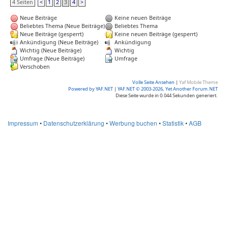
4 Seiten
<
1
2
3
4
>
Neue Beiträge
Keine neuen Beiträge
Beliebtes Thema (Neue Beiträge)
Beliebtes Thema
Neue Beiträge (gesperrt)
Keine neuen Beiträge (gesperrt)
Ankündigung (Neue Beiträge)
Ankündigung
Wichtig (Neue Beiträge)
Wichtig
Umfrage (Neue Beiträge)
Umfrage
Verschoben
Volle Seite Ansehen
|
Yaf Mobile Theme
Powered by YAF.NET
|
YAF.NET © 2003-2026, Yet Another Forum.NET
Diese Seite wurde in 0.044 Sekunden generiert.
Impressum
•
Datenschutzerklärung
•
Werbung buchen
•
Statistik
•
AGB