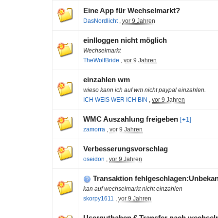
Eine App für Wechselmarkt?
DasNordlicht
,
vor 9 Jahren
einlloggen nicht möglich
Wechselmarkt
TheWolfBride
,
vor 9 Jahren
einzahlen wm
wieso kann ich auf wm nicht paypal einzahlen.
ICH WEIS WER ICH BIN
,
vor 9 Jahren
WMC Auszahlung freigeben
[+1]
zamorra
,
vor 9 Jahren
Verbesserungsvorschlag
oseidon
,
vor 9 Jahren
Transaktion fehlgeschlagen:Unbekann
kan auf wechselmarkt nicht einzahlen
skorpy1611
,
vor 9 Jahren