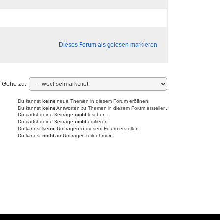
Dieses Forum als gelesen markieren
Gehe zu:
Du kannst
keine
neue Themen in diesem Forum eröffnen.
Du kannst
keine
Antworten zu Themen in diesem Forum erstellen.
Du darfst deine Beiträge
nicht
löschen.
Du darfst deine Beiträge
nicht
editieren.
Du kannst
keine
Umfragen in diesem Forum erstellen.
Du kannst
nicht
an Umfragen teilnehmen.
Powered by YAF.NET
|
YAF.NET © 2003-2026, Yet Another Forum.NET