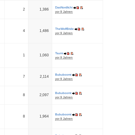
DasNordlicht
2
1,386
vor 9 Jahren
TheWolfBride
4
1,486
vor 9 Jahren
Tsumi
1
1,060
vor 9 Jahren
Bububoomt
7
2,114
vor 9 Jahren
Bububoomt
8
2,097
vor 9 Jahren
Bububoomt
8
1,964
vor 9 Jahren