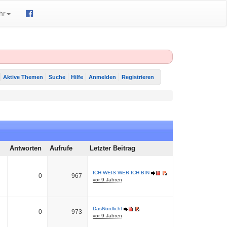
hr
Aktive Themen
Suche
Hilfe
Anmelden
Registrieren
Antworten
Aufrufe
Letzter Beitrag
ICH WEIS WER ICH BIN
0
967
vor 9 Jahren
DasNordlicht
0
973
vor 9 Jahren