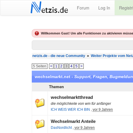
N
Forum
Log In
Registr
etzis.de
Willkommen Gast! Um alle Funktionen zu aktivieren müsse
netzis.de - die neue Community
»
Weiter Projekte vom Net
5 Seiten
<
1
2
3
4
5
>
wechselmarkt.net -
Support, Fragen, Bugmeldu
Themen
wechselmarktthread
die möglichkeite von wm für anfänger
ICH WEIS WER ICH BIN
,
vor 9 Jahren
Wechselmarkt Anteile
DasNordlicht
,
vor 9 Jahren