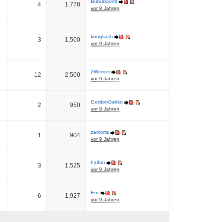
Bububoomt
4
1,778
vor 9 Jahren
kongsash
3
1,500
vor 9 Jahren
2Werner
12
2,500
vor 9 Jahren
GordonGekko
2
950
vor 9 Jahren
zamorra
1
904
vor 9 Jahren
haifun
3
1,525
vor 9 Jahren
Eric
6
1,927
vor 9 Jahren