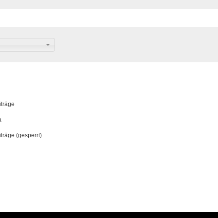
träge
a
räge (gesperrt)