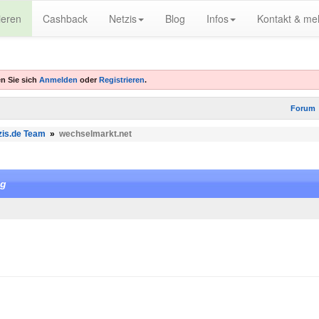
ieren
Cashback
Netzis
Blog
Infos
Kontakt & me
n Sie sich
Anmelden
oder
Registrieren
.
Forum
zis.de Team
»
wechselmarkt.net
ng