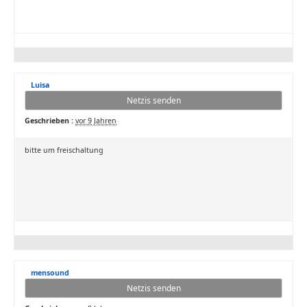
Luisa
Netzis senden
Geschrieben :
vor 9 Jahren
bitte um freischaltung
mensound
Netzis senden