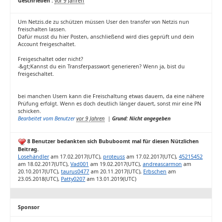
Geschrieben :
vor 9 Jahren
Um Netzis.de zu schützen müssen User den transfer von Netzis nun
freischalten lassen.
Dafür musst du hier Posten, anschließend wird dies geprüft und dein
Account freigeschaltet.
Freigeschaltet oder nicht?
-&gt;Kannst du ein Transferpasswort generieren? Wenn ja, bist du
freigeschaltet.
bei manchen Usern kann die Freischaltung etwas dauern, da eine nähere
Prüfung erfolgt. Wenn es doch deutlich länger dauert, sonst mir eine PN
schicken.
Bearbeitet vom Benutzer
vor 9 Jahren
|
Grund: Nicht angegeben
8 Benutzer bedankten sich Bububoomt mal für diesen Nützlichen
Beitrag.
Losehändler
am 17.02.2017(UTC),
proteuss
am 17.02.2017(UTC),
45215452
am 18.02.2017(UTC),
Vad001
am 19.02.2017(UTC),
andreascarmon
am
20.10.2017(UTC),
taurus0477
am 20.11.2017(UTC),
Erbschen
am
23.05.2018(UTC),
Patty0207
am 13.01.2019(UTC)
Sponsor