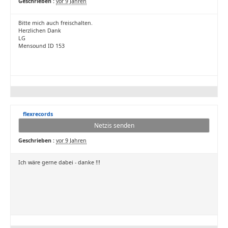
Geschrieben :
vor 9 Jahren
Bitte mich auch freischalten.
Herzlichen Dank
LG
Mensound ID 153
flexrecords
Netzis senden
Geschrieben :
vor 9 Jahren
Ich wäre gerne dabei - danke !!!