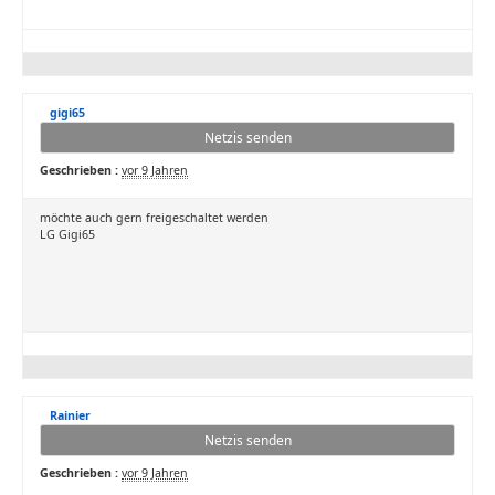
gigi65
Netzis senden
Geschrieben :
vor 9 Jahren
möchte auch gern freigeschaltet werden
LG Gigi65
Rainier
Netzis senden
Geschrieben :
vor 9 Jahren