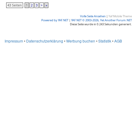
43 Seiten
1
2
3
>
»
Volle Seite Ansehen
|
Yaf Mobile Theme
Powered by YAF.NET
|
YAF.NET © 2003-2026, Yet Another Forum.NET
Diese Seite wurde in 0.243 Sekunden generiert.
Impressum
•
Datenschutzerklärung
•
Werbung buchen
•
Statistik
•
AGB