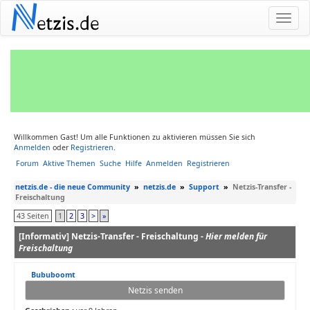
N
etzis.de
Willkommen Gast! Um alle Funktionen zu aktivieren müssen Sie sich
Anmelden
oder
Registrieren
.
Forum
Aktive Themen
Suche
Hilfe
Anmelden
Registrieren
netzis.de - die neue Community
»
netzis.de
»
Support
»
Netzis-Transfer -
Freischaltung
43 Seiten
1
2
3
>
»
[Informativ] Netzis-Transfer - Freischaltung -
Hier melden für
Freischaltung
Bububoomt
Netzis senden