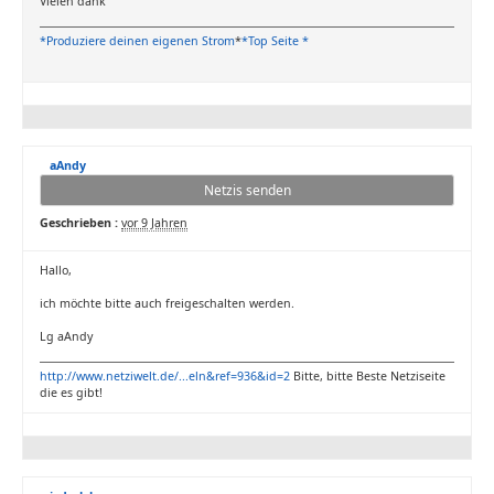
Vielen dank
*Produziere deinen eigenen Strom
*
*Top Seite *
aAndy
Netzis senden
Geschrieben :
vor 9 Jahren
Hallo,
ich möchte bitte auch freigeschalten werden.
Lg aAndy
http://www.netziwelt.de/...eln&ref=936&id=2
Bitte, bitte Beste Netziseite
die es gibt!