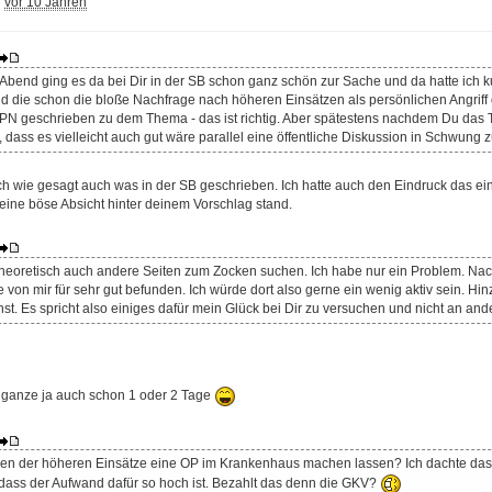
:
vor 10 Jahren
Abend ging es da bei Dir in der SB schon ganz schön zur Sache und da hatte ich k
d die schon die bloße Nachfrage nach höheren Einsätzen als persönlichen Angriff 
 PN geschrieben zu dem Thema - das ist richtig. Aber spätestens nachdem Du das T
dass es vielleicht auch gut wäre parallel eine öffentliche Diskussion in Schwung z
uch wie gesagt auch was in der SB geschrieben. Ich hatte auch den Eindruck das 
keine böse Absicht hinter deinem Vorschlag stand.
 theoretisch auch andere Seiten zum Zocken suchen. Ich habe nur ein Problem. Na
te von mir für sehr gut befunden. Ich würde dort also gerne ein wenig aktiv sein. H
t. Es spricht also einiges dafür mein Glück bei Dir zu versuchen und nicht an ande
 ganze ja auch schon 1 oder 2 Tage
en der höheren Einsätze eine OP im Krankenhaus machen lassen? Ich dachte das
 dass der Aufwand dafür so hoch ist. Bezahlt das denn die GKV?