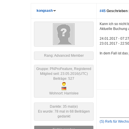
kongsash
#45
Geschrieben 
Kann ich so nicht b
Aktuelle Buchung a
24.01.2017 - 07:
23.01.2017 - 22:
In dem Fall ist da
Rang: Advanced Member
Gruppe: PNProFeature, Registered
Mitglied seit: 23.05.2016(UTC)
Beiträge: 527
Wohnort: Harrislee
Dankte: 35 mal(e)
Es wurde: 78 mal in 68 Beiträgen
gedankt
(S) Refs für Wechs