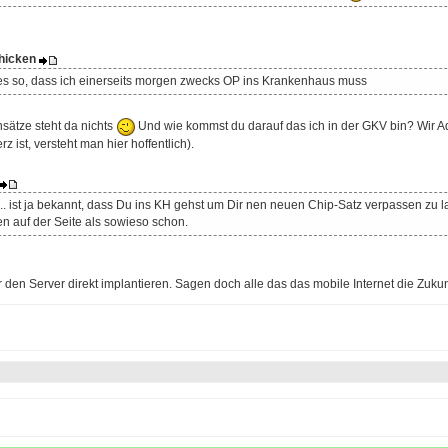
Chicken
t es so, dass ich einerseits morgen zwecks OP ins Krankenhaus muss
sätze steht da nichts
Und wie kommst du darauf das ich in der GKV bin? Wir Admi
z ist, versteht man hier hoffentlich).
.. ist ja bekannt, dass Du ins KH gehst um Dir nen neuen Chip-Satz verpassen zu la
en auf der Seite als sowieso schon.
ir den Server direkt implantieren. Sagen doch alle das das mobile Internet die Zukun