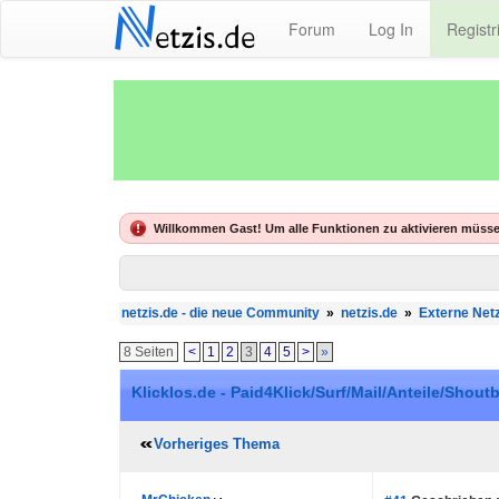
N
Forum
Log In
Registr
etzis.de
Willkommen Gast! Um alle Funktionen zu aktivieren müsse
netzis.de - die neue Community
»
netzis.de
»
Externe Netz
8 Seiten
<
1
2
3
4
5
>
»
Klicklos.de - Paid4Klick/Surf/Mail/Anteile/Shout
Vorheriges Thema