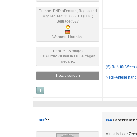
Gruppe: PNProFeature, Registered
Mitglied seit: 23.05.2016(UTC)
Beiträge: 527
Wohnort: Harrislee
Dankte: 35 mal(e)
Es wurde: 78 mal in 68 Beiträgen
gedankt
(S) Refs für Wechs
Netzis senden
Netzi-Anteile hand
stef
#44
Geschrieben 
Mir ist bei der Ze