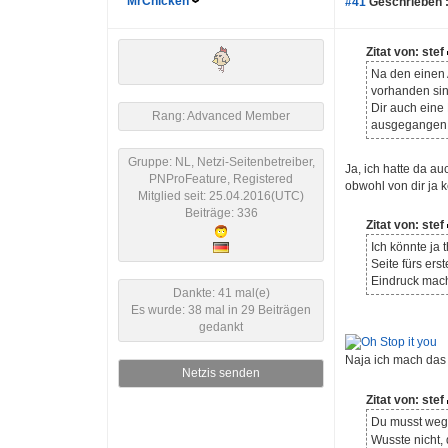
MrChicken
#41
Geschrieben 
Zitat von: stef
Na den einen 
vorhanden sin
Dir auch eine
Rang: Advanced Member
ausgegangen, 
Gruppe: NL, Netzi-Seitenbetreiber,
Ja, ich hatte da a
PNProFeature, Registered
obwohl von dir ja 
Mitglied seit: 25.04.2016(UTC)
Beiträge: 336
Zitat von: stef
Ich könnte ja
Seite fürs ers
Eindruck machs
Dankte: 41 mal(e)
Es wurde: 38 mal in 29 Beiträgen
gedankt
Naja ich mach das
Netzis senden
Zitat von: stef
Du musst weg
Wusste nicht,