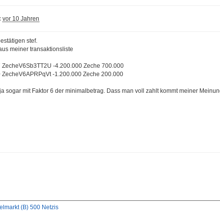
:
vor 10 Jahren
estätigen stef.
us meiner transaktionsliste
27 ZecheV6Sb3TT2U -4.200.000 Zeche 700.000
50 ZecheV6APRPqVt -1.200.000 Zeche 200.000
s ja sogar mit Faktor 6 der minimalbetrag. Dass man voll zahlt kommt meiner Meinun
elmarkt (B) 500 Netzis