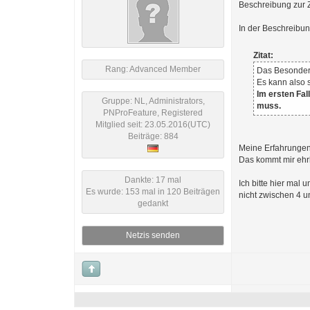
Beschreibung zur Ze
In der Beschreibun
Zitat:
Rang: Advanced Member
Das Besondere
Es kann also 
Im ersten Fal
Gruppe: NL, Administrators,
muss.
PNProFeature, Registered
Mitglied seit: 23.05.2016(UTC)
Beiträge: 884
Meine Erfahrungen 
Das kommt mir ehr
Dankte: 17 mal
Ich bitte hier mal
Es wurde: 153 mal in 120 Beiträgen
nicht zwischen 4 un
gedankt
Netzis senden