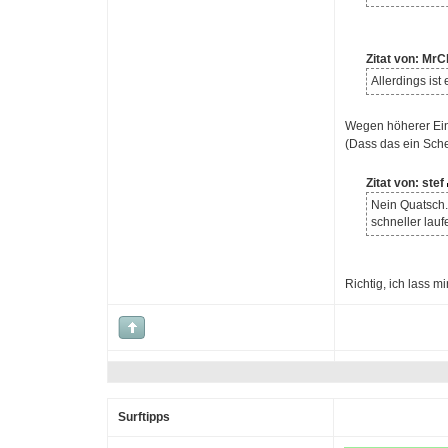
Zitat von: Mr
Allerdings is
Wegen höherer Ein
(Dass das ein Scher
Zitat von: stef
Nein Quatsch.
schneller lauf
Richtig, ich lass m
Surftipps