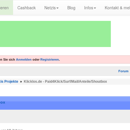
ieren
Cashback
Netzis
Blog
Infos
Kontakt & me
n Sie sich
Anmelden
oder
Registrieren
.
Forum
is Projekte
»
Klicklos.de - Paid4Klick/Surf/Mail/Anteile/Shoutbox
box