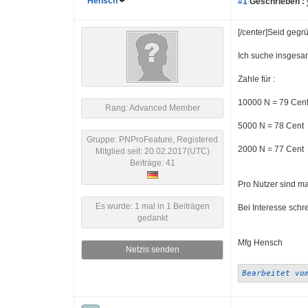
Hensch
#1
Geschrieben :
[/center]Seid gegrü
Ich suche insgesam
Zahle für :
10000 N = 79 Cen
Rang: Advanced Member
5000 N = 78 Cent
Gruppe: PNProFeature, Registered
2000 N = 77 Cent
Mitglied seit: 20.02.2017(UTC)
Beiträge: 41
Pro Nutzer sind ma
Es wurde: 1 mal in 1 Beiträgen
Bei Interesse schr
gedankt
Mfg Hensch
Netzis senden
Bearbeitet vo