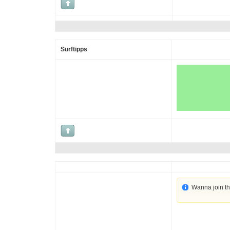
Surftipps
Wanna join t