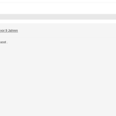
vor 9 Jahren
sst .