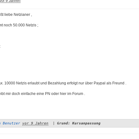
vor 9 Jahren
ßt liebe Netzianer ,
t noch 50.000 Netzis ;
t
x. 10000 Netzis erlaubt und Bezahlung erfolgt nur über Paypal als Freund .
eibt mir doch einfache eine PN oder hier im Forum .
m Benutzer
vor 9 Jahren
|
Grund: Kursanpassung