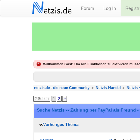
N
Forum
Log In
Registr
etzis.de
Willkommen Gast! Um alle Funktionen zu aktivieren müsse
netzis.de - die neue Community
»
Netzis-Handel
»
Netzis 
2 Seiten
1
2
>
Suche Netzis -- Zahlung per PayPal als Freund -
Vorheriges Thema