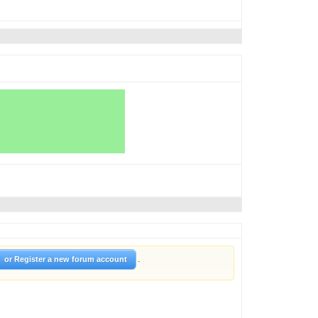
.
or Register a new forum account