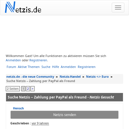
N
etzis.de
Willkommen Gast! Um alle Funktionen zu aktivieren müssen Sie sich
Anmelden
oder
Registrieren
.
Forum
Aktive Themen
Suche
Hilfe
Anmelden
Registrieren
netzis.de - die neue Community
»
Netzis-Handel
»
Netzis <-> Euro
»
Suche Netzis -- Zahlung per PayPal als Freund
2 Seiten
1
2
>
Suche Netzis -- Zahlung per PayPal als Freund -
Netzis Gesucht
Hensch
Netzis senden
Geschrieben :
vor 9 Jahren