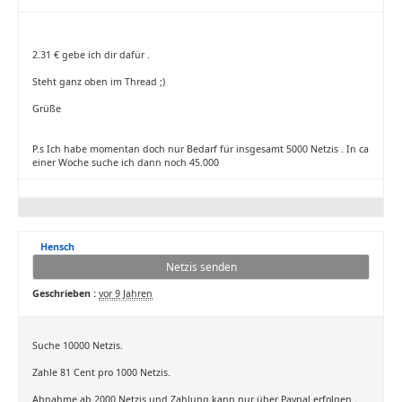
2.31 € gebe ich dir dafür .
Steht ganz oben im Thread ;)
Grüße
P.s Ich habe momentan doch nur Bedarf für insgesamt 5000 Netzis . In ca
einer Woche suche ich dann noch 45.000
Hensch
Netzis senden
Geschrieben :
vor 9 Jahren
Suche 10000 Netzis.
Zahle 81 Cent pro 1000 Netzis.
Abnahme ab 2000 Netzis und Zahlung kann nur über Paypal erfolgen .