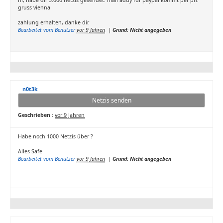
hi, habe dir 5.000 netzis gesendet. mail addy für paypal kommt per pn.
gruss vienna
zahlung erhalten, danke dir.
Bearbeitet vom Benutzer
vor 9 Jahren
|
Grund: Nicht angegeben
n0t3k
Netzis senden
Geschrieben :
vor 9 Jahren
Habe noch 1000 Netzis über ?
Alles Safe
Bearbeitet vom Benutzer
vor 9 Jahren
|
Grund: Nicht angegeben