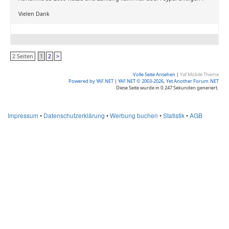
Vielen Dank
2 Seiten
1
2
>
Volle Seite Ansehen
|
Yaf Mobile Theme
Powered by YAF.NET
|
YAF.NET © 2003-2026, Yet Another Forum.NET
Diese Seite wurde in 0.247 Sekunden generiert.
Impressum
•
Datenschutzerklärung
•
Werbung buchen
•
Statistik
•
AGB