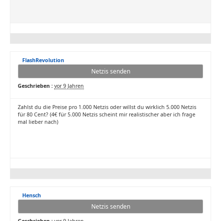
FlashRevolution
Netzis senden
Geschrieben :
vor 9 Jahren
Zahlst du die Preise pro 1.000 Netzis oder willst du wirklich 5.000 Netzis
für 80 Cent? (4€ für 5.000 Netzis scheint mir realistischer aber ich frage
mal lieber nach)
Hensch
Netzis senden