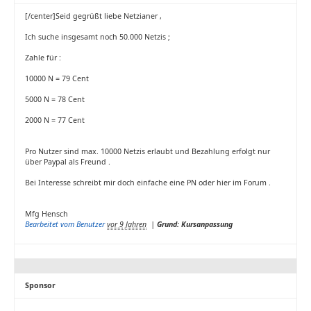
[/center]Seid gegrüßt liebe Netzianer ,
Ich suche insgesamt noch 50.000 Netzis ;
Zahle für :
10000 N = 79 Cent
5000 N = 78 Cent
2000 N = 77 Cent
Pro Nutzer sind max. 10000 Netzis erlaubt und Bezahlung erfolgt nur
über Paypal als Freund .
Bei Interesse schreibt mir doch einfache eine PN oder hier im Forum .
Mfg Hensch
Bearbeitet vom Benutzer
vor 9 Jahren
|
Grund: Kursanpassung
Sponsor