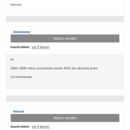
Hensch
linkmeister
Netzis senden
Geschrieben :
vor 9 Jahren
Hi
Hätte 3000 netzis anzubieten,leider fehlt der aktuelle preis.
LG.linkmeister
Hensch
Netzis senden
Geschrieben :
vor 9 Jahren