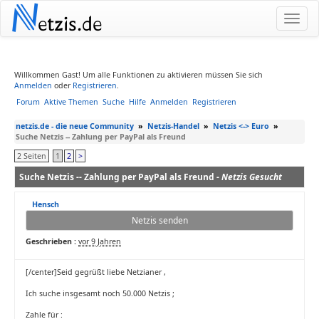
N
etzis.de
Willkommen Gast! Um alle Funktionen zu aktivieren müssen Sie sich
Anmelden
oder
Registrieren
.
Forum
Aktive Themen
Suche
Hilfe
Anmelden
Registrieren
netzis.de - die neue Community
»
Netzis-Handel
»
Netzis <-> Euro
»
Suche Netzis -- Zahlung per PayPal als Freund
2 Seiten
1
2
>
Suche Netzis -- Zahlung per PayPal als Freund -
Netzis Gesucht
Hensch
Netzis senden
Geschrieben :
vor 9 Jahren
[/center]Seid gegrüßt liebe Netzianer ,
Ich suche insgesamt noch 50.000 Netzis ;
Zahle für :