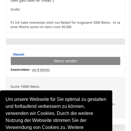
Steht ganz oben im Thread ;)
Grüße
P.s Ich habe momentan doch nur Bedarf für insgesamt 5000 Netzis . In ca
einer Woche suche ich dann noch 45.000
Hensch
Netzis senden
Geschrieben :
vor 8 Jahren
Suche 10000 Netzis.
Zahle 81 Cent pro 1000 Netzis.
Um unsere Webseite für Sie optimal zu gestalten
Abnahme ab 2000 Netzis und Zahlung kann nur über Paypal erfolgen .
und fortlaufend verbessern zu können,
verwenden wir Cookies. Durch die weitere
Vielen Dank
Nutzung der Webseite stimmen Sie der
Verwendung von Cookies zu. Weitere