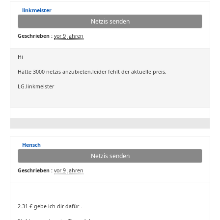
linkmeister
Netzis senden
Geschrieben :
vor 9 Jahren
Hi
Hätte 3000 netzis anzubieten,leider fehlt der aktuelle preis.
LG.linkmeister
Hensch
Netzis senden
Geschrieben :
vor 9 Jahren
2.31 € gebe ich dir dafür .