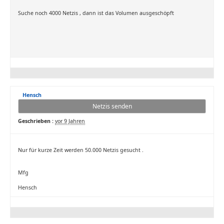
Suche noch 4000 Netzis , dann ist das Volumen ausgeschöpft
Hensch
Netzis senden
Geschrieben :
vor 9 Jahren
Nur für kurze Zeit werden 50.000 Netzis gesucht .
Mfg
Hensch