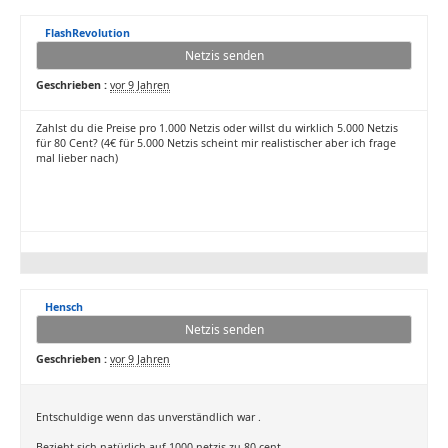
FlashRevolution
Netzis senden
Geschrieben :
vor 9 Jahren
Zahlst du die Preise pro 1.000 Netzis oder willst du wirklich 5.000 Netzis
für 80 Cent? (4€ für 5.000 Netzis scheint mir realistischer aber ich frage
mal lieber nach)
Hensch
Netzis senden
Geschrieben :
vor 9 Jahren
Entschuldige wenn das unverständlich war .
Bezieht sich natürlich auf 1000 netzis zu 80 cent ,