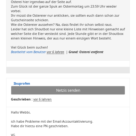
Osterei hier irgendwo auf der Seite auf.
Zum Glück ist der ganze Spuk an Ostermontag um 23:59 Uhr wieder
vorbei.
Ihr müsst die Ostereier nur anklicken, sie sollten euch dann schon zur
Gutscheinseite schicken.
Wie die Ostereier aussehen? Na, dass findet ihr schon selbst raus.
Leider hat sich Shoutbot nur eine kleine Liste mit Hinweisen gemacht auf
welcher Seite die Eier versteckt sind. Jede Stunde gibt er in der Shoutbox
einen kleinen Hinweis, der aus nur einem einzigen Wort besteht.
Viel Glück beim suchen!
Bearbeitet vom Benutzer
vor 6 Jahren
|
Grund: Osterei entfernt
Ibuprofen
Netzis senden
Geschrieben :
vor 6 Jahren
Hallo Webbi,
ich habe Probleme mit der Email-Accountaktivierung.
Habe dir hierzu eine PN geschrieben.
VG