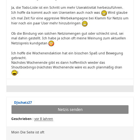
Ja, die Todo-Liste ist ein Schritt um mehr Useraktivität herbeizuführen.
Ich hoffe da kommt auch von Userseiten auch noch was
Wird glaube
ich mal Zeit für eine aggresive Werbekampagne bei Klamm für Netzis um
hier noch ein paar User mehr hinzubringen
Ob die Bindung von solchen Netzismengen gut oder schlecht sind, sei
mal dahin gestellt. Ich habe ja schon oft meine Meinung zum aktuellen
Netzispreis kundgetan
Ich hoffe die Wochenendaktion hat ein bisschen Spaß und Bewegung
gebracht.
Nächstes Wochenende gibt es dann hoffentlich wieder das
Shoutboxbingo (nächstes Wochenende wäre es auch planmäßig dran
)
DJschatz27
Netzis senden
Geschrieben :
vor 8 Jahren
Moin Die Seite ist oft