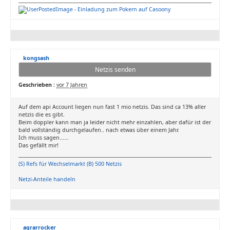
-
Einladung zum Pokern auf Casoony
kongsash
Netzis senden
Geschrieben :
vor 7 Jahren
Auf dem api Account liegen nun fast 1 mio netzis. Das sind ca 13% aller
netzis die es gibt.
Beim doppler kann man ja leider nicht mehr einzahlen, aber dafür ist der
bald vollständig durchgelaufen.. nach etwas über einem Jahr.
Ich muss sagen......
Das gefällt mir!
(S) Refs für Wechselmarkt (B) 500 Netzis
Netzi-Anteile handeln
agrarrocker