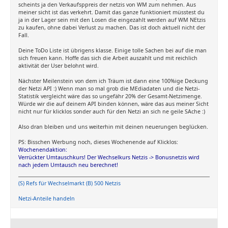
scheints ja den Verkaufsppreis der netzis von WM zum nehmen. Aus
meiner sicht ist das verkehrt. Damit das ganze funktioniert müsstest du
ja in der Lager sein mit den Losen die eingezahlt werden auf WM NEtzis
zu kaufen, ohne dabei Verlust zu machen. Das ist doch aktuell nicht der
Fall.
Deine ToDo Liste ist übrigens klasse. Einige tolle Sachen bei auf die man
sich freuen kann. Hoffe das sich die Arbeit auszahlt und mit reichlich
aktivität der User belohnt wird.
Nächster Meilenstein von dem ich Träum ist dann eine 100%ige Deckung
der Netzi API :) Wenn man so mal grob die MEdiadaten und die Netzi-
Statistik vergleicht wäre das so ungefähr 20% der Gesamt-Netzimenge.
Würde wir die auf deinem API binden können, wäre das aus meiner Sicht
nicht nur für klicklos sonder auch für den Netzi an sich ne geile SAche :)
Also dran bleiben und uns weiterhin mit deinen neuerungen beglücken.
PS: Bisschen Werbung noch, dieses Wochenende auf Klicklos:
Wochenendaktion:
Verrückter Umtauschkurs! Der Wechselkurs Netzis -> Bonusnetzis wird
nach jedem Umtausch neu berechnet!
(S) Refs für Wechselmarkt (B) 500 Netzis
Netzi-Anteile handeln