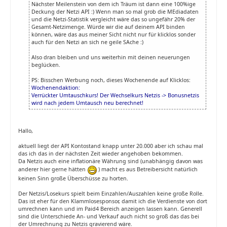
Nächster Meilenstein von dem ich Träum ist dann eine 100%ige
Deckung der Netzi API :) Wenn man so mal grob die MEdiadaten
und die Netzi-Statistik vergleicht wäre das so ungefähr 20% der
Gesamt-Netzimenge. Würde wir die auf deinem API binden
können, wäre das aus meiner Sicht nicht nur für klicklos sonder
auch für den Netzi an sich ne geile SAche :)
Also dran bleiben und uns weiterhin mit deinen neuerungen
beglücken.
PS: Bisschen Werbung noch, dieses Wochenende auf Klicklos:
Wochenendaktion:
Verrückter Umtauschkurs! Der Wechselkurs Netzis -> Bonusnetzis
wird nach jedem Umtausch neu berechnet!
Hallo,
aktuell liegt der API Kontostand knapp unter 20.000 aber ich schau mal
das ich das in der nächsten Zeit wieder angehoben bekommen.
Da Netzis auch eine inflationäre Währung sind (unabhängig davon was
anderer hier gerne hätten
) macht es aus Betreibersicht natürlich
keinen Sinn große Überschüsse zu horten.
Der Netzis/Losekurs spielt beim Einzahlen/Auszahlen keine große Rolle.
Das ist eher für den Klammlosesponsor, damit ich die Verdienste von dort
umrechnen kann und im Paid4 Bereich anzeigen lassen kann. Generell
sind die Unterschiede An- und Verkauf auch nicht so groß das das bei
der Umrechnung zu Netzis gravierend wäre.