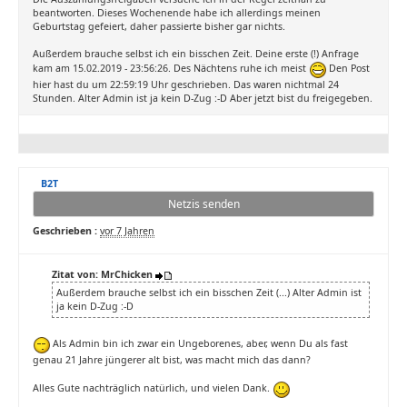
beantworten. Dieses Wochenende habe ich allerdings meinen
Geburtstag gefeiert, daher passierte bisher gar nichts.
Außerdem brauche selbst ich ein bisschen Zeit. Deine erste (!) Anfrage
kam am 15.02.2019 - 23:56:26. Des Nächtens ruhe ich meist
Den Post
hier hast du um 22:59:19 Uhr geschrieben. Das waren nichtmal 24
Stunden. Alter Admin ist ja kein D-Zug :-D Aber jetzt bist du freigegeben.
B2T
Netzis senden
Geschrieben :
vor 7 Jahren
Zitat von: MrChicken
Außerdem brauche selbst ich ein bisschen Zeit (...) Alter Admin ist
ja kein D-Zug :-D
Als Admin bin ich zwar ein Ungeborenes, aber, wenn Du als fast
genau 21 Jahre jüngerer alt bist, was macht mich das dann?
Alles Gute nachträglich natürlich, und vielen Dank.