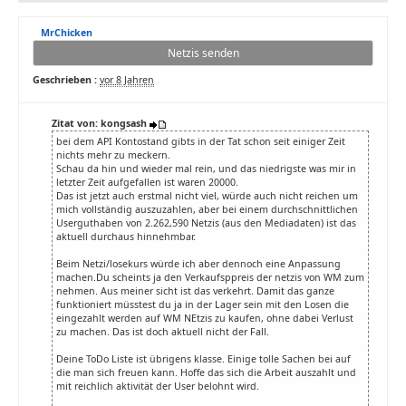
MrChicken
Netzis senden
Geschrieben :
vor 8 Jahren
Zitat von: kongsash
bei dem API Kontostand gibts in der Tat schon seit einiger Zeit
nichts mehr zu meckern.
Schau da hin und wieder mal rein, und das niedrigste was mir in
letzter Zeit aufgefallen ist waren 20000.
Das ist jetzt auch erstmal nicht viel, würde auch nicht reichen um
mich vollständig auszuzahlen, aber bei einem durchschnittlichen
Userguthaben von 2.262,590 Netzis (aus den Mediadaten) ist das
aktuell durchaus hinnehmbar.
Beim Netzi/losekurs würde ich aber dennoch eine Anpassung
machen.Du scheints ja den Verkaufsppreis der netzis von WM zum
nehmen. Aus meiner sicht ist das verkehrt. Damit das ganze
funktioniert müsstest du ja in der Lager sein mit den Losen die
eingezahlt werden auf WM NEtzis zu kaufen, ohne dabei Verlust
zu machen. Das ist doch aktuell nicht der Fall.
Deine ToDo Liste ist übrigens klasse. Einige tolle Sachen bei auf
die man sich freuen kann. Hoffe das sich die Arbeit auszahlt und
mit reichlich aktivität der User belohnt wird.