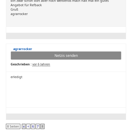
bin zwar schon dort aber noch werberlos mach halt mal ein gutes
Angebot für Refback
Gruß
agrarrocker
agrarrocker
Netzis senden
Geschrieben :
vor 6 Jahren
erledigt
8 Seiten
«
<
6
7
8