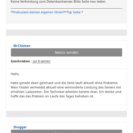
Keine Verbindung zum Datenbankserver. Bitte Seite neu laden
*Produziere deinen eigenen Strom
*
*Top Seite *
MrChicken
Netzis senden
Geschrieben :
vor 8 Jahren
Hallo,
habe gerade eben geschaut und die Seite läuft aktuell ohne Probleme.
Mein Hoster vermeldet aktuell eine verminderte Leistung des Servers mit
erhöhten Ladezeiten. Die Techniker arbeiten bereits dran. Ich denke und
hoffe das das Problem im Laufe des Tages behoben ist.
Shugger