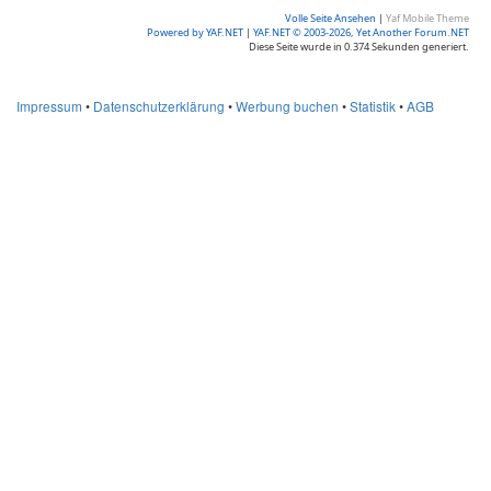
Volle Seite Ansehen
|
Yaf Mobile Theme
Powered by YAF.NET
|
YAF.NET © 2003-2026, Yet Another Forum.NET
Diese Seite wurde in 0.374 Sekunden generiert.
Impressum
•
Datenschutzerklärung
•
Werbung buchen
•
Statistik
•
AGB