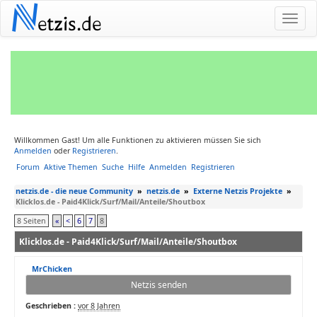
N
etzis.de
Willkommen Gast! Um alle Funktionen zu aktivieren müssen Sie sich
Anmelden
oder
Registrieren
.
Forum
Aktive Themen
Suche
Hilfe
Anmelden
Registrieren
netzis.de - die neue Community
»
netzis.de
»
Externe Netzis Projekte
»
Klicklos.de - Paid4Klick/Surf/Mail/Anteile/Shoutbox
8 Seiten
«
<
6
7
8
Klicklos.de - Paid4Klick/Surf/Mail/Anteile/Shoutbox
MrChicken
Netzis senden
Geschrieben :
vor 8 Jahren