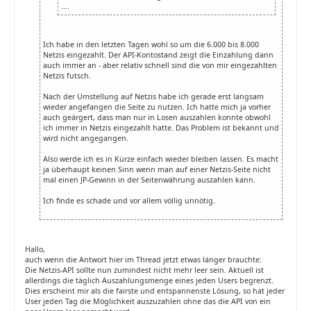
....
Ich habe in den letzten Tagen wohl so um die 6.000 bis 8.000
Netzis eingezahlt. Der API-Kontostand zeigt die Einzahlung dann
auch immer an - aber relativ schnell sind die von mir eingezahlten
Netzis futsch.
Nach der Umstellung auf Netzis habe ich gerade erst langsam
wieder angefangen die Seite zu nutzen. Ich hatte mich ja vorher
auch geärgert, dass man nur in Losen auszahlen konnte obwohl
ich immer in Netzis eingezahlt hatte. Das Problem ist bekannt und
wird nicht angegangen.
Also werde ich es in Kürze einfach wieder bleiben lassen. Es macht
ja überhaupt keinen Sinn wenn man auf einer Netzis-Seite nicht
mal einen JP-Gewinn in der Seitenwährung auszahlen kann.
Ich finde es schade und vor allem völlig unnötig.
Hallo,
auch wenn die Antwort hier im Thread jetzt etwas länger brauchte:
Die Netzis-API sollte nun zumindest nicht mehr leer sein. Aktuell ist
allerdings die täglich Auszahlungsmenge eines jeden Users begrenzt.
Dies erscheint mir als die fairste und entspannenste Lösung, so hat jeder
User jeden Tag die Möglichkeit auszuzahlen ohne das die API von ein