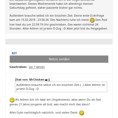
beantworten. Dieses Wochenende habe ich allerdings meinen
Geburtstag gefeiert, daher passierte bisher gar nichts.
Außerdem brauche selbst ich ein bisschen Zeit. Deine erste (!) Anfrage
kam am 15.02.2019 - 23:56:26. Des Nächtens ruhe ich meist
Den Post
hier hast du um 22:59:19 Uhr geschrieben. Das waren nichtmal 24
Stunden. Alter Admin ist ja kein D-Zug :-D Aber jetzt bist du freigegeben.
B2T
Netzis senden
Geschrieben :
vor 7 Jahren
Zitat von: MrChicken
Außerdem brauche selbst ich ein bisschen Zeit (...) Alter Admin ist
ja kein D-Zug :-D
Als Admin bin ich zwar ein Ungeborenes, aber, wenn Du als fast
genau 21 Jahre jüngerer alt bist, was macht mich das dann?
Alles Gute nachträglich natürlich, und vielen Dank.