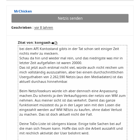
MrChicken
Netzis senden
Geschrieben :
vor 8 Jahren
Zitat von: kongsash
bei dem API Kontostand gibts in der Tat schon seit einiger Zeit
nichts mehr zu meckern.
Schau da hin und wieder mal rein, und das niedrigste was mir in
letzter Zeit aufgefallen ist waren 20000.
Das ist jetzt auch erstmal nicht viel, würde auch nicht reichen um
mich vollständig auszuzahlen, aber bei einem durchschnittlichen
Userguthaben von 2.262,590 Netzis (aus den Mediadaten) ist das
aktuell durchaus hinnehmbar.
Beim Netzi/losekurs würde ich aber dennoch eine Anpassung
machen.Du scheints ja den Verkaufsppreis der netzis von WM zum
nehmen. Aus meiner sicht ist das verkehrt. Damit das ganze
funktioniert müsstest du ja in der Lager sein mit den Losen die
eingezahlt werden auf WM NEtzis zu kaufen, ohne dabei Verlust
zu machen. Das ist doch aktuell nicht der Fall.
Deine ToDo Liste ist übrigens klasse. Einige tolle Sachen bei auf
die man sich freuen kann. Hoffe das sich die Arbeit auszahlt und
mit reichlich aktivität der User belohnt wird.