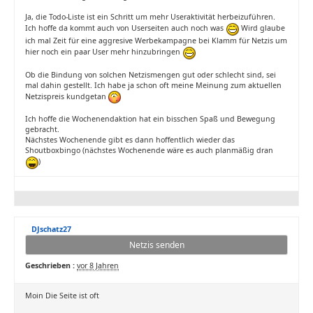
Ja, die Todo-Liste ist ein Schritt um mehr Useraktivität herbeizuführen.
Ich hoffe da kommt auch von Userseiten auch noch was
Wird glaube
ich mal Zeit für eine aggresive Werbekampagne bei Klamm für Netzis um
hier noch ein paar User mehr hinzubringen
Ob die Bindung von solchen Netzismengen gut oder schlecht sind, sei
mal dahin gestellt. Ich habe ja schon oft meine Meinung zum aktuellen
Netzispreis kundgetan
Ich hoffe die Wochenendaktion hat ein bisschen Spaß und Bewegung
gebracht.
Nächstes Wochenende gibt es dann hoffentlich wieder das
Shoutboxbingo (nächstes Wochenende wäre es auch planmäßig dran
)
DJschatz27
Netzis senden
Geschrieben :
vor 8 Jahren
Moin Die Seite ist oft