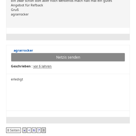
bin zwar schon dort aber noch werberlos mach halt mal ein gutes
Angebot für Refback
Gruß
agrarrocker
agrarrocker
Netzis senden
Geschrieben :
vor 6 Jahren
erledigt
8 Seiten
«
<
6
7
8