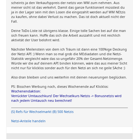
scheints ja den Verkaufsppreis der netzis von WM zum nehmen. Aus
meiner sicht ist das verkehrt. Damit das ganze funktioniert müsstest du
ja in der Lager sein mit den Losen die eingezahlt werden auf WM NEtzis
zu kaufen, ohne dabei Verlust zu machen. Das ist doch aktuell nicht der
Fall.
Deine ToDo Liste ist übrigens klasse. Einige tolle Sachen bei auf die man
sich freuen kann. Hoffe das sich die Arbeit auszahlt und mit reichlich
aktivität der User belohnt wird.
Nächster Meilenstein von dem ich Träum ist dann eine 100%ige Deckung
der Netzi API :) Wenn man so mal grob die MEdiadaten und die Netzi-
Statistik vergleicht wäre das so ungefähr 20% der Gesamt-Netzimenge.
Würde wir die auf deinem API binden können, wäre das aus meiner Sicht
nicht nur für klicklos sonder auch für den Netzi an sich ne geile SAche :)
Also dran bleiben und uns weiterhin mit deinen neuerungen beglücken.
PS: Bisschen Werbung noch, dieses Wochenende auf Klicklos:
Wochenendaktion:
Verrückter Umtauschkurs! Der Wechselkurs Netzis -> Bonusnetzis wird
nach jedem Umtausch neu berechnet!
(S) Refs für Wechselmarkt (B) 500 Netzis
Netzi-Anteile handeln