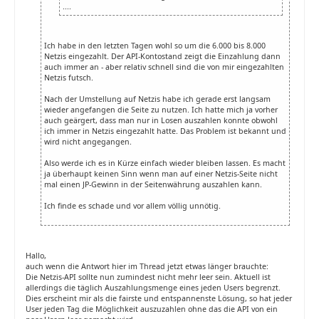
....
Ich habe in den letzten Tagen wohl so um die 6.000 bis 8.000
Netzis eingezahlt. Der API-Kontostand zeigt die Einzahlung dann
auch immer an - aber relativ schnell sind die von mir eingezahlten
Netzis futsch.
Nach der Umstellung auf Netzis habe ich gerade erst langsam
wieder angefangen die Seite zu nutzen. Ich hatte mich ja vorher
auch geärgert, dass man nur in Losen auszahlen konnte obwohl
ich immer in Netzis eingezahlt hatte. Das Problem ist bekannt und
wird nicht angegangen.
Also werde ich es in Kürze einfach wieder bleiben lassen. Es macht
ja überhaupt keinen Sinn wenn man auf einer Netzis-Seite nicht
mal einen JP-Gewinn in der Seitenwährung auszahlen kann.
Ich finde es schade und vor allem völlig unnötig.
Hallo,
auch wenn die Antwort hier im Thread jetzt etwas länger brauchte:
Die Netzis-API sollte nun zumindest nicht mehr leer sein. Aktuell ist
allerdings die täglich Auszahlungsmenge eines jeden Users begrenzt.
Dies erscheint mir als die fairste und entspannenste Lösung, so hat jeder
User jeden Tag die Möglichkeit auszuzahlen ohne das die API von ein