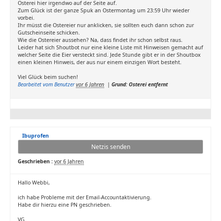
Osterei hier irgendwo auf der Seite auf.
Zum Glück ist der ganze Spuk an Ostermontag um 23:59 Uhr wieder
vorbei.
Ihr müsst die Ostereier nur anklicken, sie sollten euch dann schon zur
Gutscheinseite schicken.
Wie die Ostereier aussehen? Na, dass findet ihr schon selbst raus.
Leider hat sich Shoutbot nur eine kleine Liste mit Hinweisen gemacht auf
welcher Seite die Eier versteckt sind. Jede Stunde gibt er in der Shoutbox
einen kleinen Hinweis, der aus nur einem einzigen Wort besteht.
Viel Glück beim suchen!
Bearbeitet vom Benutzer
vor 6 Jahren
|
Grund: Osterei entfernt
Ibuprofen
Netzis senden
Geschrieben :
vor 6 Jahren
Hallo Webbi,
ich habe Probleme mit der Email-Accountaktivierung.
Habe dir hierzu eine PN geschrieben.
VG