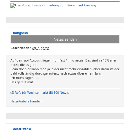
-
Einladung zum Pokern auf Casoony
kongsash
Netzis senden
Geschrieben :
vor 7 Jahren
Auf dem api Account liegen nun fast 1 mio netzis. Das sind ca 13% aller
netzis die es gibt.
Beim doppler kann man ja leider nicht mehr einzahlen, aber dafür ist der
bald vollständig durchgelaufen.. nach etwas über einem Jahr.
Ich muss sagen......
Das gefällt mir!
(S) Refs für Wechselmarkt (B) 500 Netzis
Netzi-Anteile handeln
agrarrocker