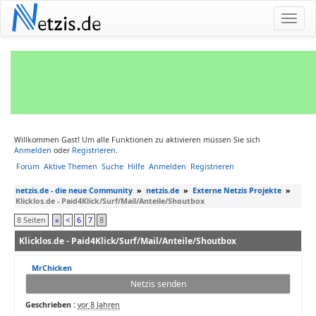
N
etzis.de
Willkommen Gast! Um alle Funktionen zu aktivieren müssen Sie sich
Anmelden
oder
Registrieren
.
Forum
Aktive Themen
Suche
Hilfe
Anmelden
Registrieren
netzis.de - die neue Community
»
netzis.de
»
Externe Netzis Projekte
»
Klicklos.de - Paid4Klick/Surf/Mail/Anteile/Shoutbox
8 Seiten
«
<
6
7
8
Klicklos.de - Paid4Klick/Surf/Mail/Anteile/Shoutbox
MrChicken
Netzis senden
Geschrieben :
vor 8 Jahren