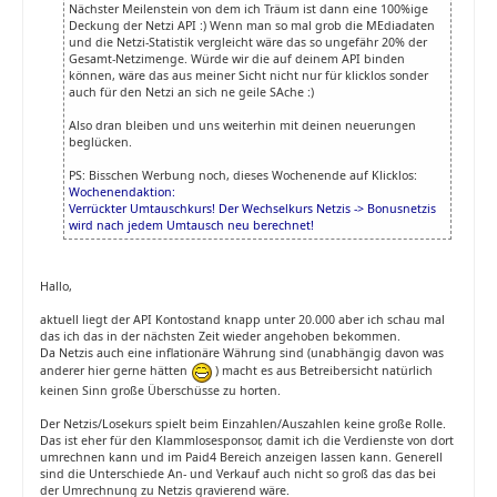
Nächster Meilenstein von dem ich Träum ist dann eine 100%ige
Deckung der Netzi API :) Wenn man so mal grob die MEdiadaten
und die Netzi-Statistik vergleicht wäre das so ungefähr 20% der
Gesamt-Netzimenge. Würde wir die auf deinem API binden
können, wäre das aus meiner Sicht nicht nur für klicklos sonder
auch für den Netzi an sich ne geile SAche :)
Also dran bleiben und uns weiterhin mit deinen neuerungen
beglücken.
PS: Bisschen Werbung noch, dieses Wochenende auf Klicklos:
Wochenendaktion:
Verrückter Umtauschkurs! Der Wechselkurs Netzis -> Bonusnetzis
wird nach jedem Umtausch neu berechnet!
Hallo,
aktuell liegt der API Kontostand knapp unter 20.000 aber ich schau mal
das ich das in der nächsten Zeit wieder angehoben bekommen.
Da Netzis auch eine inflationäre Währung sind (unabhängig davon was
anderer hier gerne hätten
) macht es aus Betreibersicht natürlich
keinen Sinn große Überschüsse zu horten.
Der Netzis/Losekurs spielt beim Einzahlen/Auszahlen keine große Rolle.
Das ist eher für den Klammlosesponsor, damit ich die Verdienste von dort
umrechnen kann und im Paid4 Bereich anzeigen lassen kann. Generell
sind die Unterschiede An- und Verkauf auch nicht so groß das das bei
der Umrechnung zu Netzis gravierend wäre.