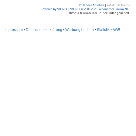
Volle Seite Ansehen
|
Yaf Mobile Theme
Powered by YAF.NET
|
YAF.NET © 2003-2026, Yet Another Forum.NET
Diese Seite wurde in 0.328 Sekunden generiert.
Impressum
•
Datenschutzerklärung
•
Werbung buchen
•
Statistik
•
AGB