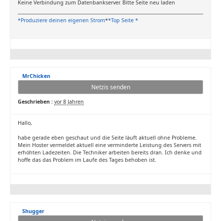
Keine Verbindung zum Datenbankserver. Bitte Seite neu laden
*Produziere deinen eigenen Strom
*
*Top Seite *
MrChicken
Netzis senden
Geschrieben :
vor 8 Jahren
Hallo,
habe gerade eben geschaut und die Seite läuft aktuell ohne Probleme.
Mein Hoster vermeldet aktuell eine verminderte Leistung des Servers mit
erhöhten Ladezeiten. Die Techniker arbeiten bereits dran. Ich denke und
hoffe das das Problem im Laufe des Tages behoben ist.
Shugger