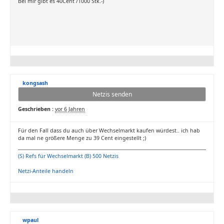
Bei mir gibt es 40Cent /1000 Stk.-)
kongsash
Netzis senden
Geschrieben :
vor 6 Jahren
Für den Fall dass du auch über Wechselmarkt kaufen würdest.. ich hab
da mal ne größere Menge zu 39 Cent eingestellt ;)
(S) Refs für Wechselmarkt (B) 500 Netzis
Netzi-Anteile handeln
wpaul