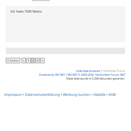
Ich habe 7500 Netzis.
3 Seiten
<
1
2
3
>
Volle Seite Ansehen
|
Yaf Mobile Theme
Powered by YAF.NET
|
YAF.NET © 2003-2026, Yet Another Forum.NET
Diese Seite wurde in 0.204 Sekunden generiert.
Impressum
•
Datenschutzerklärung
•
Werbung buchen
•
Statistik
•
AGB