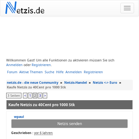
N
etzis.de
Willkommen Gast! Um alle Funktionen zu aktivieren müssen Sie sich
Anmelden
oder
Registrieren
.
Forum
Aktive Themen
Suche
Hilfe
Anmelden
Registrieren
netzis.de - die neue Community
»
Netzis-Handel
»
Netzis <-> Euro
»
Kaufe Netzis zu 40Cent pro 1000 Stk
3 Seiten
<
1
2
3
>
Kaufe Netzis zu 40Cent pro 1000 Stk
wpaul
Netzis senden
Geschrieben :
vor 6 Jahren