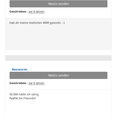
Netzis senden
Geschrieben :
vor 6 Jahren
hab dir meine restlichen 4000 gescickt. :-)
flexrecords
Netzis senden
Geschrieben :
vor 6 Jahren
50.000 hätte ich übrig.
PayPal.me Freunde?