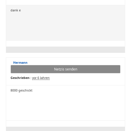
dank e
Hermann
Netzis senden
Geschrieben :
vor 6 Jahren
8000 geschickt