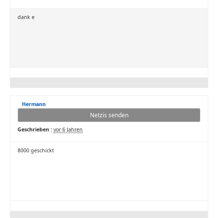
dank e
Hermann
Netzis senden
Geschrieben :
vor 6 Jahren
8000 geschickt