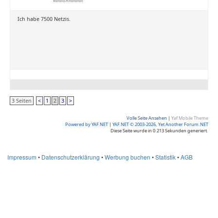
Ich habe 7500 Netzis.
3 Seiten
<
1
2
3
>
Volle Seite Ansehen
|
Yaf Mobile Theme
Powered by YAF.NET
|
YAF.NET © 2003-2026, Yet Another Forum.NET
Diese Seite wurde in 0.213 Sekunden generiert.
Impressum
•
Datenschutzerklärung
•
Werbung buchen
•
Statistik
•
AGB