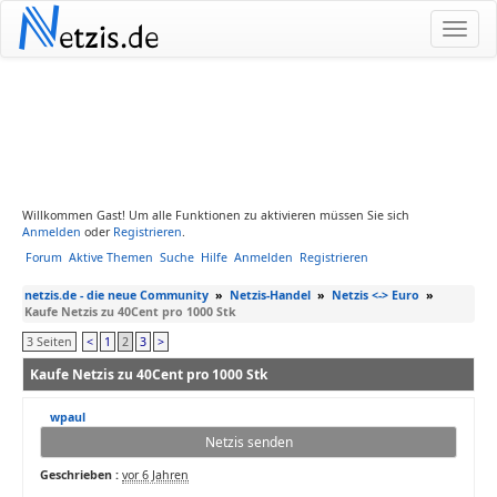
N
etzis.de
Willkommen Gast! Um alle Funktionen zu aktivieren müssen Sie sich
Anmelden
oder
Registrieren
.
Forum
Aktive Themen
Suche
Hilfe
Anmelden
Registrieren
netzis.de - die neue Community
»
Netzis-Handel
»
Netzis <-> Euro
»
Kaufe Netzis zu 40Cent pro 1000 Stk
3 Seiten
<
1
2
3
>
Kaufe Netzis zu 40Cent pro 1000 Stk
wpaul
Netzis senden
Geschrieben :
vor 6 Jahren