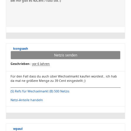
Bei mir gibt es 40Cent /1000 Stk.-)
kongsash
Netzis senden
Geschrieben :
vor 6 Jahren
Für den Fall dass du auch über Wechselmarkt kaufen würdest.. ich hab
da mal ne größere Menge zu 39 Cent eingestellt ;)
(S) Refs für Wechselmarkt (B) 500 Netzis
Netzi-Anteile handeln
wpaul