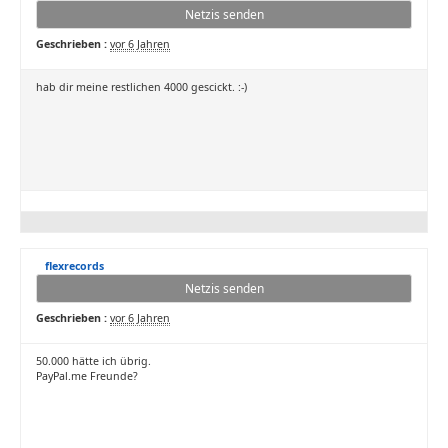
Netzis senden
Geschrieben :
vor 6 Jahren
hab dir meine restlichen 4000 gescickt. :-)
flexrecords
Netzis senden
Geschrieben :
vor 6 Jahren
50.000 hätte ich übrig.
PayPal.me Freunde?