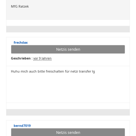
MfG Ratzek
frechdax
Netzis senden
Geschrieben :
vor 9 Jahren
Huhu mich auch bitte freischalten für netzi transfer lg
bernd7019
Netzis senden