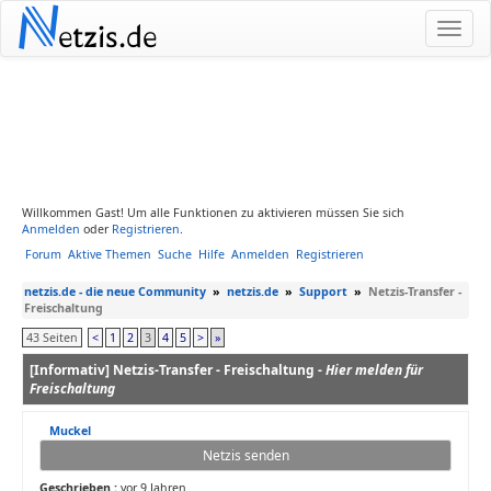
N
etzis.de
Willkommen Gast! Um alle Funktionen zu aktivieren müssen Sie sich
Anmelden
oder
Registrieren
.
Forum
Aktive Themen
Suche
Hilfe
Anmelden
Registrieren
netzis.de - die neue Community
»
netzis.de
»
Support
»
Netzis-Transfer -
Freischaltung
43 Seiten
<
1
2
3
4
5
>
»
[Informativ] Netzis-Transfer - Freischaltung -
Hier melden für
Freischaltung
Muckel
Netzis senden
Geschrieben :
vor 9 Jahren