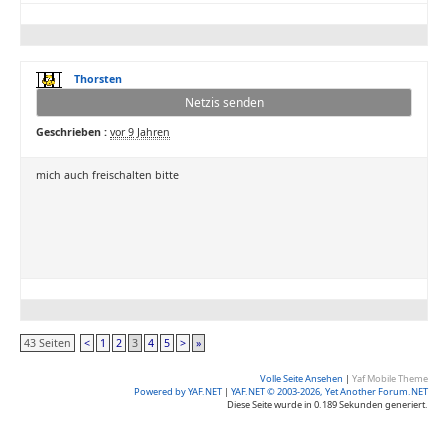
Thorsten
Netzis senden
Geschrieben :
vor 9 Jahren
mich auch freischalten bitte
43 Seiten
<
1
2
3
4
5
>
»
Volle Seite Ansehen
|
Yaf Mobile Theme
Powered by YAF.NET
|
YAF.NET © 2003-2026, Yet Another Forum.NET
Diese Seite wurde in 0.189 Sekunden generiert.