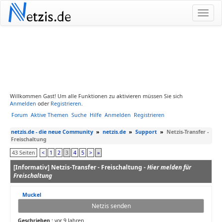
N
etzis.de
Willkommen Gast! Um alle Funktionen zu aktivieren müssen Sie sich
Anmelden
oder
Registrieren
.
Forum
Aktive Themen
Suche
Hilfe
Anmelden
Registrieren
netzis.de - die neue Community
»
netzis.de
»
Support
»
Netzis-Transfer -
Freischaltung
43 Seiten
<
1
2
3
4
5
>
»
[Informativ] Netzis-Transfer - Freischaltung -
Hier melden für
Freischaltung
Muckel
Netzis senden
Geschrieben :
vor 9 Jahren