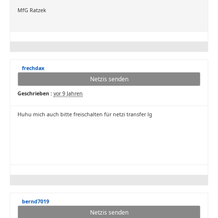
MfG Ratzek
frechdax
Netzis senden
Geschrieben :
vor 9 Jahren
Huhu mich auch bitte freischalten für netzi transfer lg
bernd7019
Netzis senden