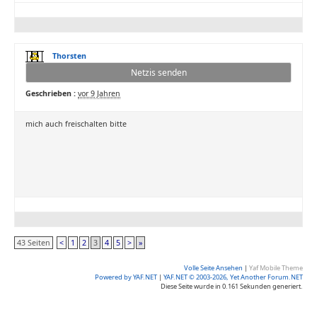
Thorsten
Netzis senden
Geschrieben :
vor 9 Jahren
mich auch freischalten bitte
43 Seiten
<
1
2
3
4
5
>
»
Volle Seite Ansehen
|
Yaf Mobile Theme
Powered by YAF.NET
|
YAF.NET © 2003-2026, Yet Another Forum.NET
Diese Seite wurde in 0.161 Sekunden generiert.