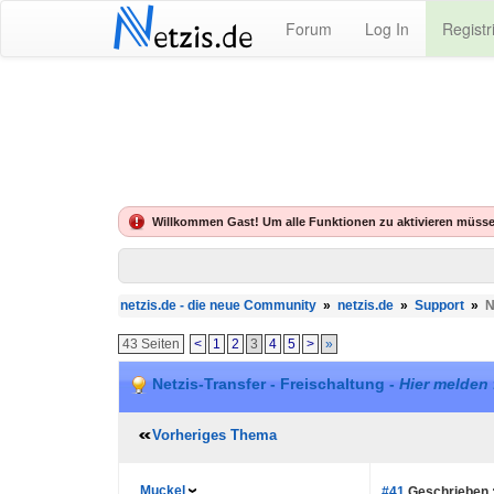
N
Forum
Log In
Registr
etzis.de
Willkommen Gast! Um alle Funktionen zu aktivieren müsse
netzis.de - die neue Community
»
netzis.de
»
Support
»
N
43 Seiten
<
1
2
3
4
5
>
»
Netzis-Transfer - Freischaltung -
Hier melden 
Vorheriges Thema
Muckel
#41
Geschrieben 