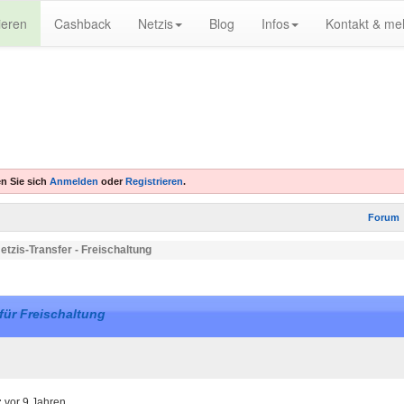
ieren
Cashback
Netzis
Blog
Infos
Kontakt & me
n Sie sich
Anmelden
oder
Registrieren
.
Forum
etzis-Transfer - Freischaltung
für Freischaltung
:
vor 9 Jahren