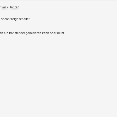
:
vor 9 Jahren
shcon freigeschaltet...
an ein transferPW generieren kann oder nciht