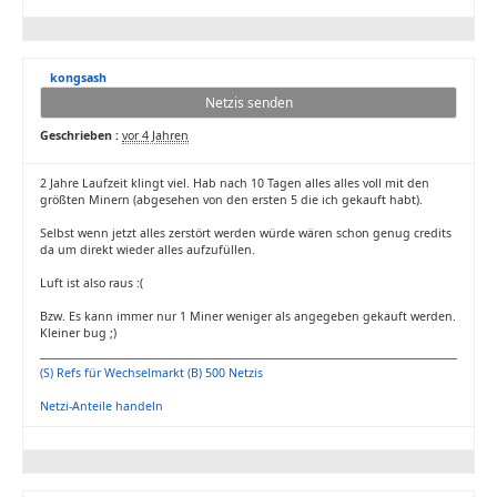
kongsash
Netzis senden
Geschrieben :
vor 4 Jahren
2 Jahre Laufzeit klingt viel. Hab nach 10 Tagen alles alles voll mit den
größten Minern (abgesehen von den ersten 5 die ich gekauft habt).
Selbst wenn jetzt alles zerstört werden würde wären schon genug credits
da um direkt wieder alles aufzufüllen.
Luft ist also raus :(
Bzw. Es kann immer nur 1 Miner weniger als angegeben gekauft werden.
Kleiner bug ;)
(S) Refs für Wechselmarkt (B) 500 Netzis
Netzi-Anteile handeln