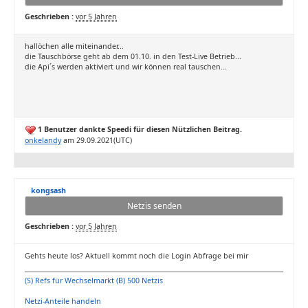
Geschrieben :
vor 5 Jahren
hallöchen alle miteinander...
die Tauschbörse geht ab dem 01.10. in den Test-Live Betrieb...
die Api´s werden aktiviert und wir können real tauschen...
1 Benutzer dankte Speedi für diesen Nützlichen Beitrag.
onkelandy
am 29.09.2021(UTC)
kongsash
Netzis senden
Geschrieben :
vor 5 Jahren
Gehts heute los? Aktuell kommt noch die Login Abfrage bei mir
(S) Refs für Wechselmarkt (B) 500 Netzis
Netzi-Anteile handeln