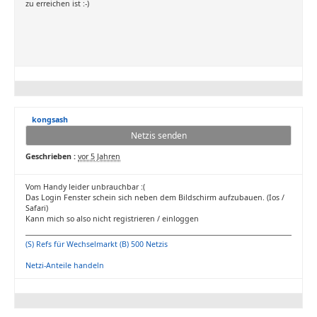
zu erreichen ist :-)
kongsash
Netzis senden
Geschrieben :
vor 5 Jahren
Vom Handy leider unbrauchbar :(
Das Login Fenster schein sich neben dem Bildschirm aufzubauen. (Ios /
Safari)
Kann mich so also nicht registrieren / einloggen
(S) Refs für Wechselmarkt (B) 500 Netzis
Netzi-Anteile handeln