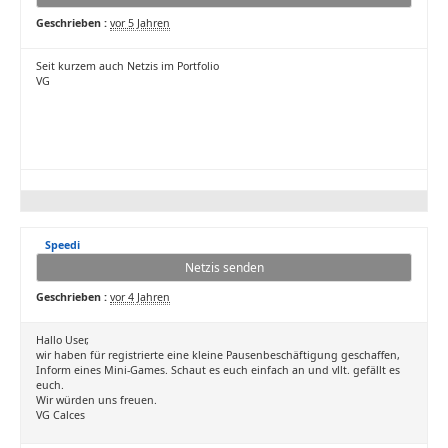
Geschrieben :
vor 5 Jahren
Seit kurzem auch Netzis im Portfolio
VG
Speedi
Netzis senden
Geschrieben :
vor 4 Jahren
Hallo User,
wir haben für registrierte eine kleine Pausenbeschäftigung geschaffen,
Inform eines Mini-Games. Schaut es euch einfach an und vllt. gefällt es
euch.
Wir würden uns freuen.
VG Calces