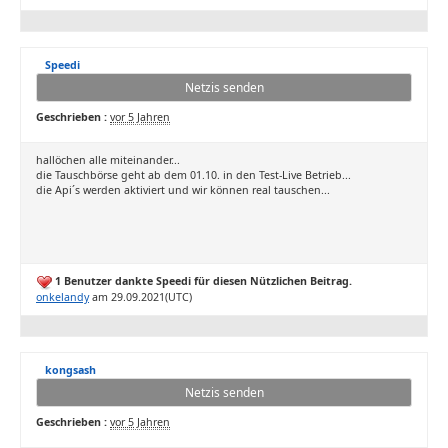
Speedi
Netzis senden
Geschrieben :
vor 5 Jahren
hallöchen alle miteinander...
die Tauschbörse geht ab dem 01.10. in den Test-Live Betrieb...
die Api´s werden aktiviert und wir können real tauschen...
1 Benutzer dankte Speedi für diesen Nützlichen Beitrag.
onkelandy
am 29.09.2021(UTC)
kongsash
Netzis senden
Geschrieben :
vor 5 Jahren