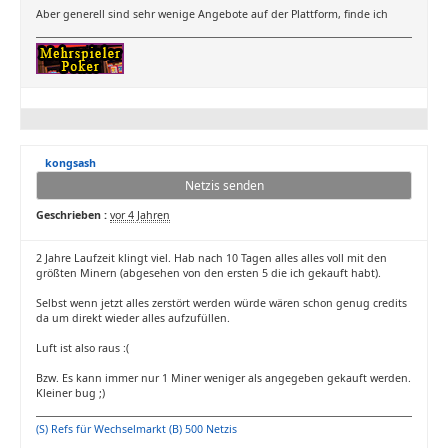
Aber generell sind sehr wenige Angebote auf der Plattform, finde ich
kongsash
Netzis senden
Geschrieben :
vor 4 Jahren
2 Jahre Laufzeit klingt viel. Hab nach 10 Tagen alles alles voll mit den
größten Minern (abgesehen von den ersten 5 die ich gekauft habt).
Selbst wenn jetzt alles zerstört werden würde wären schon genug credits
da um direkt wieder alles aufzufüllen.
Luft ist also raus :(
Bzw. Es kann immer nur 1 Miner weniger als angegeben gekauft werden.
Kleiner bug ;)
(S) Refs für Wechselmarkt (B) 500 Netzis