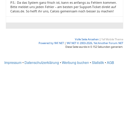
P.S.: Da das System ganz frisch ist, kann es anfangs zu Fehlern kommen.
Bitte meldet uns jeden Fehler – am besten per Support-Ticket direkt auf
Calces.de. So helft ihr uns, Calces gemeinsam noch besser zu machen!
Volle Seite Ansehen
|
Yaf Mobile Theme
Powered by YAF.NET
|
YAF.NET © 2003-2026, Yet Another Forum.NET
Diese Seite wurde in 0.152 Sekunden generiert.
Impressum
•
Datenschutzerklärung
•
Werbung buchen
•
Statistik
•
AGB