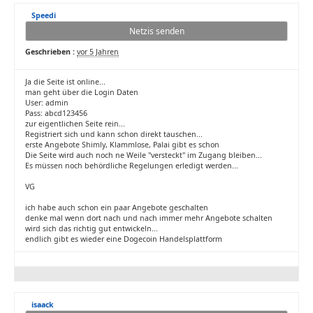
Speedi
Netzis senden
Geschrieben :
vor 5 Jahren
Ja die Seite ist online...
man geht über die Login Daten
User: admin
Pass: abcd123456
zur eigentlichen Seite rein...
Registriert sich und kann schon direkt tauschen...
erste Angebote Shimly, Klammlose, Palai gibt es schon
Die Seite wird auch noch ne Weile "versteckt" im Zugang bleiben...
Es müssen noch behördliche Regelungen erledigt werden...
VG
ich habe auch schon ein paar Angebote geschalten
denke mal wenn dort nach und nach immer mehr Angebote schalten
wird sich das richtig gut entwickeln...
endlich gibt es wieder eine Dogecoin Handelsplattform
isaack