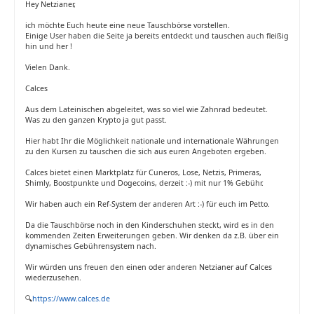
Hey Netzianer,
ich möchte Euch heute eine neue Tauschbörse vorstellen.
Einige User haben die Seite ja bereits entdeckt und tauschen auch fleißig
hin und her !
Vielen Dank.
Calces
Aus dem Lateinischen abgeleitet, was so viel wie Zahnrad bedeutet.
Was zu den ganzen Krypto ja gut passt.
Hier habt Ihr die Möglichkeit nationale und internationale Währungen
zu den Kursen zu tauschen die sich aus euren Angeboten ergeben.
Calces bietet einen Marktplatz für Cuneros, Lose, Netzis, Primeras,
Shimly, Boostpunkte und Dogecoins, derzeit :-) mit nur 1% Gebühr.
Wir haben auch ein Ref-System der anderen Art :-) für euch im Petto.
Da die Tauschbörse noch in den Kinderschuhen steckt, wird es in den
kommenden Zeiten Erweiterungen geben. Wir denken da z.B. über ein
dynamisches Gebührensystem nach.
Wir würden uns freuen den einen oder anderen Netzianer auf Calces
wiederzusehen.
🔍
https://www.calces.de