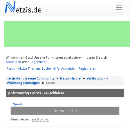
N
etzis.de
Willkommen Gast! Um alle Funktionen zu aktivieren müssen Sie sich
Anmelden
oder
Registrieren
.
Forum
Aktive Themen
Suche
Hilfe
Anmelden
Registrieren
netzis.de - die neue Community
»
Netzis-Handel
»
eWährung <->
eWährung (Sonstiges)
»
Calces
[Informativ] Calces -
Tauschbörse
Speedi
Netzis senden
Geschrieben :
vor 5 Jahren