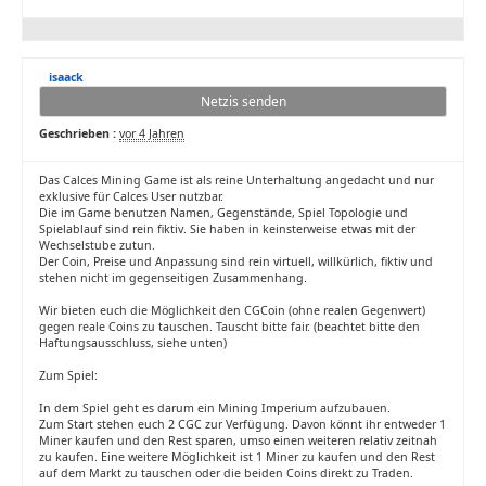
isaack
Netzis senden
Geschrieben :
vor 4 Jahren
Das Calces Mining Game ist als reine Unterhaltung angedacht und nur
exklusive für Calces User nutzbar.
Die im Game benutzen Namen, Gegenstände, Spiel Topologie und
Spielablauf sind rein fiktiv. Sie haben in keinsterweise etwas mit der
Wechselstube zutun.
Der Coin, Preise und Anpassung sind rein virtuell, willkürlich, fiktiv und
stehen nicht im gegenseitigen Zusammenhang.
Wir bieten euch die Möglichkeit den CGCoin (ohne realen Gegenwert)
gegen reale Coins zu tauschen. Tauscht bitte fair. (beachtet bitte den
Haftungsausschluss, siehe unten)
Zum Spiel:
In dem Spiel geht es darum ein Mining Imperium aufzubauen.
Zum Start stehen euch 2 CGC zur Verfügung. Davon könnt ihr entweder 1
Miner kaufen und den Rest sparen, umso einen weiteren relativ zeitnah
zu kaufen. Eine weitere Möglichkeit ist 1 Miner zu kaufen und den Rest
auf dem Markt zu tauschen oder die beiden Coins direkt zu Traden.