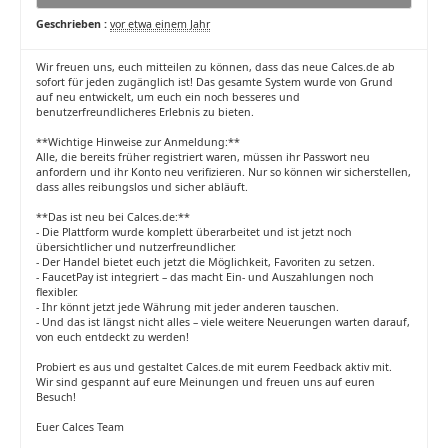
Geschrieben :
vor etwa einem Jahr
Wir freuen uns, euch mitteilen zu können, dass das neue Calces.de ab
sofort für jeden zugänglich ist! Das gesamte System wurde von Grund
auf neu entwickelt, um euch ein noch besseres und
benutzerfreundlicheres Erlebnis zu bieten.
**Wichtige Hinweise zur Anmeldung:**
Alle, die bereits früher registriert waren, müssen ihr Passwort neu
anfordern und ihr Konto neu verifizieren. Nur so können wir sicherstellen,
dass alles reibungslos und sicher abläuft.
**Das ist neu bei Calces.de:**
- Die Plattform wurde komplett überarbeitet und ist jetzt noch
übersichtlicher und nutzerfreundlicher.
- Der Handel bietet euch jetzt die Möglichkeit, Favoriten zu setzen.
- FaucetPay ist integriert – das macht Ein- und Auszahlungen noch
flexibler.
- Ihr könnt jetzt jede Währung mit jeder anderen tauschen.
- Und das ist längst nicht alles – viele weitere Neuerungen warten darauf,
von euch entdeckt zu werden!
Probiert es aus und gestaltet Calces.de mit eurem Feedback aktiv mit.
Wir sind gespannt auf eure Meinungen und freuen uns auf euren
Besuch!
Euer Calces Team