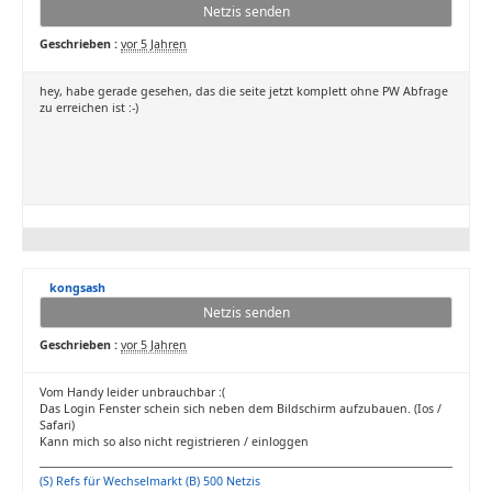
Netzis senden
Geschrieben :
vor 5 Jahren
hey, habe gerade gesehen, das die seite jetzt komplett ohne PW Abfrage
zu erreichen ist :-)
kongsash
Netzis senden
Geschrieben :
vor 5 Jahren
Vom Handy leider unbrauchbar :(
Das Login Fenster schein sich neben dem Bildschirm aufzubauen. (Ios /
Safari)
Kann mich so also nicht registrieren / einloggen
(S) Refs für Wechselmarkt (B) 500 Netzis