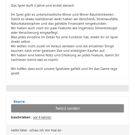
Das Spiel läuft 2 Jahre und endet danach.
Im Spiel gibt es unterschiedliche Miner und Miner Räumlichkeiten.
Damit es etwas realitätsnah wirkt haben wir Verschleiß, Stromausfälle,
Naturkatastrophen und das geliebte Finanzamt eingebunden.
Wir haben auch noch ein paar Features wie Ingenieur, Stromerzeuger
oder Versicherung eingepflegt.
Was jedes einzelne im Detail für eine Funktion hat, erlebt ihr im Spiel
direkt selbst.
Wir wollen nicht zuviel im Voraus verraten und die einzelnen Dinge
tauchen nach einer gewissen Zeit und erledigten Käufen auf.
Wir haben eine kleine Notiz und Erklärung an jedes Feature, damit Ihr
nachlesen könnt was es macht.
Wir hoffen dass euch unsere Spielidee gefällt und Ihr das Game rege
spielt.
Knorre
Netzis senden
Geschrieben :
vor 4 Jahren
nette Idee - schau ich mir mal an