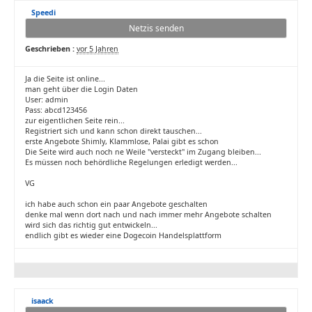
Speedi
Netzis senden
Geschrieben :
vor 5 Jahren
Ja die Seite ist online...
man geht über die Login Daten
User: admin
Pass: abcd123456
zur eigentlichen Seite rein...
Registriert sich und kann schon direkt tauschen...
erste Angebote Shimly, Klammlose, Palai gibt es schon
Die Seite wird auch noch ne Weile "versteckt" im Zugang bleiben...
Es müssen noch behördliche Regelungen erledigt werden...
VG
ich habe auch schon ein paar Angebote geschalten
denke mal wenn dort nach und nach immer mehr Angebote schalten
wird sich das richtig gut entwickeln...
endlich gibt es wieder eine Dogecoin Handelsplattform
isaack