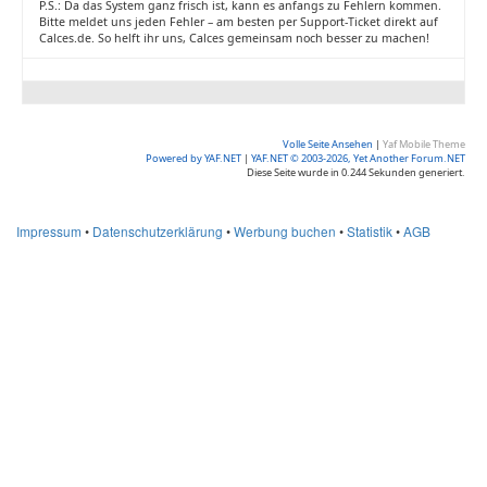
P.S.: Da das System ganz frisch ist, kann es anfangs zu Fehlern kommen.
Bitte meldet uns jeden Fehler – am besten per Support-Ticket direkt auf
Calces.de. So helft ihr uns, Calces gemeinsam noch besser zu machen!
Volle Seite Ansehen
|
Yaf Mobile Theme
Powered by YAF.NET
|
YAF.NET © 2003-2026, Yet Another Forum.NET
Diese Seite wurde in 0.244 Sekunden generiert.
Impressum
•
Datenschutzerklärung
•
Werbung buchen
•
Statistik
•
AGB