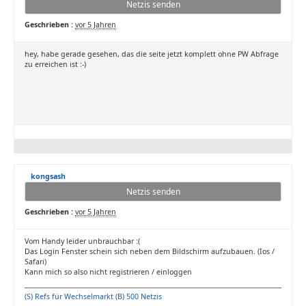
Netzis senden
Geschrieben :
vor 5 Jahren
hey, habe gerade gesehen, das die seite jetzt komplett ohne PW Abfrage
zu erreichen ist :-)
kongsash
Netzis senden
Geschrieben :
vor 5 Jahren
Vom Handy leider unbrauchbar :(
Das Login Fenster schein sich neben dem Bildschirm aufzubauen. (Ios /
Safari)
Kann mich so also nicht registrieren / einloggen
(S) Refs für Wechselmarkt (B) 500 Netzis