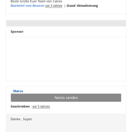
Beste Grüße Euer Team von Calces
Bearbeitet vom Benutzer
vor 5 Jahren
|
Grund: Aktualisierung
Sponsor
Matus
Netzis senden
Geschrieben :
vor 5 Jahren
Danke.. Super.