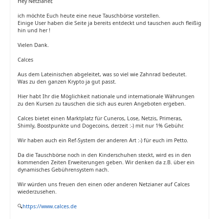
Hey Netzianer,
ich möchte Euch heute eine neue Tauschbörse vorstellen.
Einige User haben die Seite ja bereits entdeckt und tauschen auch fleißig
hin und her !
Vielen Dank.
Calces
Aus dem Lateinischen abgeleitet, was so viel wie Zahnrad bedeutet.
Was zu den ganzen Krypto ja gut passt.
Hier habt Ihr die Möglichkeit nationale und internationale Währungen
zu den Kursen zu tauschen die sich aus euren Angeboten ergeben.
Calces bietet einen Marktplatz für Cuneros, Lose, Netzis, Primeras,
Shimly, Boostpunkte und Dogecoins, derzeit :-) mit nur 1% Gebühr.
Wir haben auch ein Ref-System der anderen Art :-) für euch im Petto.
Da die Tauschbörse noch in den Kinderschuhen steckt, wird es in den
kommenden Zeiten Erweiterungen geben. Wir denken da z.B. über ein
dynamisches Gebührensystem nach.
Wir würden uns freuen den einen oder anderen Netzianer auf Calces
wiederzusehen.
🔍
https://www.calces.de