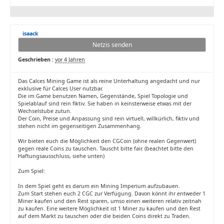
isaack
Netzis senden
Geschrieben :
vor 4 Jahren
Das Calces Mining Game ist als reine Unterhaltung angedacht und nur
exklusive für Calces User nutzbar.
Die im Game benutzen Namen, Gegenstände, Spiel Topologie und
Spielablauf sind rein fiktiv. Sie haben in keinsterweise etwas mit der
Wechselstube zutun.
Der Coin, Preise und Anpassung sind rein virtuell, willkürlich, fiktiv und
stehen nicht im gegenseitigen Zusammenhang.
Wir bieten euch die Möglichkeit den CGCoin (ohne realen Gegenwert)
gegen reale Coins zu tauschen. Tauscht bitte fair. (beachtet bitte den
Haftungsausschluss, siehe unten)
Zum Spiel:
In dem Spiel geht es darum ein Mining Imperium aufzubauen.
Zum Start stehen euch 2 CGC zur Verfügung. Davon könnt ihr entweder 1
Miner kaufen und den Rest sparen, umso einen weiteren relativ zeitnah
zu kaufen. Eine weitere Möglichkeit ist 1 Miner zu kaufen und den Rest
auf dem Markt zu tauschen oder die beiden Coins direkt zu Traden.