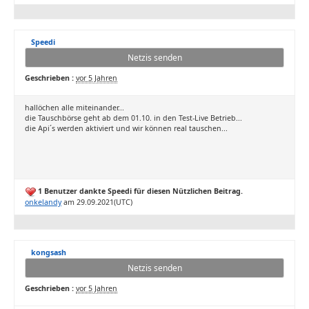
Speedi
Netzis senden
Geschrieben :
vor 5 Jahren
hallöchen alle miteinander...
die Tauschbörse geht ab dem 01.10. in den Test-Live Betrieb...
die Api´s werden aktiviert und wir können real tauschen...
1 Benutzer dankte Speedi für diesen Nützlichen Beitrag.
onkelandy
am 29.09.2021(UTC)
kongsash
Netzis senden
Geschrieben :
vor 5 Jahren