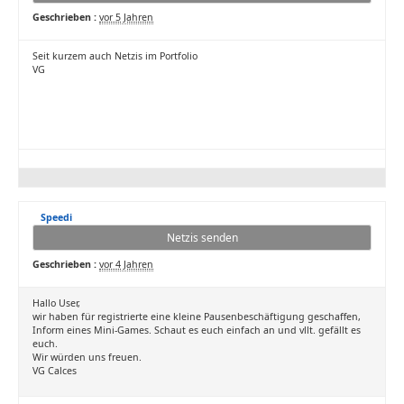
Geschrieben :
vor 5 Jahren
Seit kurzem auch Netzis im Portfolio
VG
Speedi
Netzis senden
Geschrieben :
vor 4 Jahren
Hallo User,
wir haben für registrierte eine kleine Pausenbeschäftigung geschaffen,
Inform eines Mini-Games. Schaut es euch einfach an und vllt. gefällt es
euch.
Wir würden uns freuen.
VG Calces