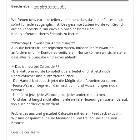
Geschrieben :
vor etwa einem Jahr
Wir freuen uns, euch mitteilen zu können, dass das neue Calces.de ab
sofort für jeden zugänglich ist! Das gesamte System wurde von Grund
auf neu entwickelt, um euch ein noch besseres und
benutzerfreundlicheres Erlebnis zu bieten.
**Wichtige Hinweise zur Anmeldung:**
Alle, die bereits früher registriert waren, müssen ihr Passwort neu
anfordern und ihr Konto neu verifizieren. Nur so können wir sicherstellen,
dass alles reibungslos und sicher abläuft.
**Das ist neu bei Calces.de:**
- Die Plattform wurde komplett überarbeitet und ist jetzt noch
übersichtlicher und nutzerfreundlicher.
- Der Handel bietet euch jetzt die Möglichkeit, Favoriten zu setzen.
- FaucetPay ist integriert – das macht Ein- und Auszahlungen noch
flexibler.
- Ihr könnt jetzt jede Währung mit jeder anderen tauschen.
- Und das ist längst nicht alles – viele weitere Neuerungen warten darauf,
von euch entdeckt zu werden!
Probiert es aus und gestaltet Calces.de mit eurem Feedback aktiv mit.
Wir sind gespannt auf eure Meinungen und freuen uns auf euren
Besuch!
Euer Calces Team