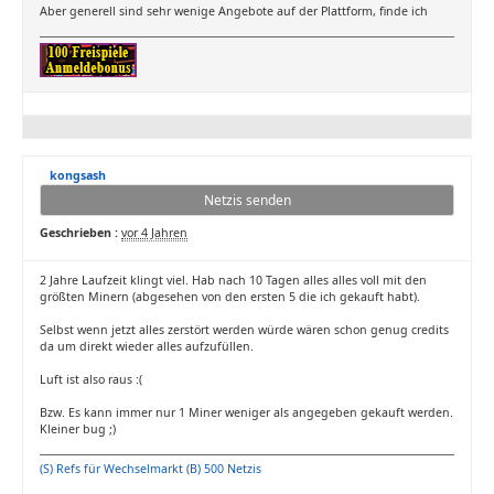
Aber generell sind sehr wenige Angebote auf der Plattform, finde ich
kongsash
Netzis senden
Geschrieben :
vor 4 Jahren
2 Jahre Laufzeit klingt viel. Hab nach 10 Tagen alles alles voll mit den
größten Minern (abgesehen von den ersten 5 die ich gekauft habt).
Selbst wenn jetzt alles zerstört werden würde wären schon genug credits
da um direkt wieder alles aufzufüllen.
Luft ist also raus :(
Bzw. Es kann immer nur 1 Miner weniger als angegeben gekauft werden.
Kleiner bug ;)
(S) Refs für Wechselmarkt (B) 500 Netzis