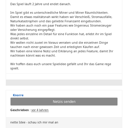
Das Spiel läuft 2 Jahre und endet danach.
Im Spiel gibt es unterschiedliche Miner und Miner Räumlichkeiten.
Damit es etwas realitätsnah wirkt haben wir Verschleiß, Stromausfälle,
Naturkatastrophen und das geliebte Finanzamt eingebunden.
Wir haben auch noch ein paar Features wie Ingenieur, Stromerzeuger
oder Versicherung eingepflegt.
Was jedes einzelne im Detail für eine Funktion hat, erlebt ihr im Spiel
direkt selbst.
Wir wollen nicht zuviel im Voraus verraten und die einzelnen Dinge
tauchen nach einer gewissen Zeit und erledigten Käufen auf.
Wir haben eine kleine Notiz und Erklärung an jedes Feature, damit Ihr
nachlesen könnt was es macht.
Wir hoffen dass euch unsere Spielidee gefällt und Ihr das Game rege
spielt.
Knorre
Netzis senden
Geschrieben :
vor 4 Jahren
nette Idee - schau ich mir mal an