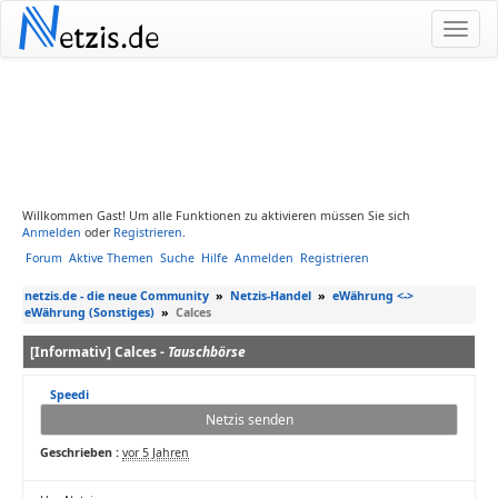
N
etzis.de
Willkommen Gast! Um alle Funktionen zu aktivieren müssen Sie sich
Anmelden
oder
Registrieren
.
Forum
Aktive Themen
Suche
Hilfe
Anmelden
Registrieren
netzis.de - die neue Community
»
Netzis-Handel
»
eWährung <->
eWährung (Sonstiges)
»
Calces
[Informativ] Calces -
Tauschbörse
Speedi
Netzis senden
Geschrieben :
vor 5 Jahren