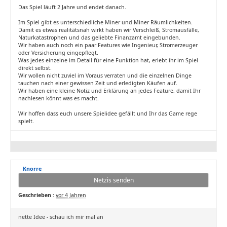
Das Spiel läuft 2 Jahre und endet danach.
Im Spiel gibt es unterschiedliche Miner und Miner Räumlichkeiten.
Damit es etwas realitätsnah wirkt haben wir Verschleiß, Stromausfälle,
Naturkatastrophen und das geliebte Finanzamt eingebunden.
Wir haben auch noch ein paar Features wie Ingenieur, Stromerzeuger
oder Versicherung eingepflegt.
Was jedes einzelne im Detail für eine Funktion hat, erlebt ihr im Spiel
direkt selbst.
Wir wollen nicht zuviel im Voraus verraten und die einzelnen Dinge
tauchen nach einer gewissen Zeit und erledigten Käufen auf.
Wir haben eine kleine Notiz und Erklärung an jedes Feature, damit Ihr
nachlesen könnt was es macht.
Wir hoffen dass euch unsere Spielidee gefällt und Ihr das Game rege
spielt.
Knorre
Netzis senden
Geschrieben :
vor 4 Jahren
nette Idee - schau ich mir mal an