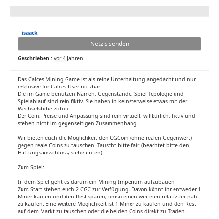
isaack
Netzis senden
Geschrieben :
vor 4 Jahren
Das Calces Mining Game ist als reine Unterhaltung angedacht und nur
exklusive für Calces User nutzbar.
Die im Game benutzen Namen, Gegenstände, Spiel Topologie und
Spielablauf sind rein fiktiv. Sie haben in keinsterweise etwas mit der
Wechselstube zutun.
Der Coin, Preise und Anpassung sind rein virtuell, willkürlich, fiktiv und
stehen nicht im gegenseitigen Zusammenhang.
Wir bieten euch die Möglichkeit den CGCoin (ohne realen Gegenwert)
gegen reale Coins zu tauschen. Tauscht bitte fair. (beachtet bitte den
Haftungsausschluss, siehe unten)
Zum Spiel:
In dem Spiel geht es darum ein Mining Imperium aufzubauen.
Zum Start stehen euch 2 CGC zur Verfügung. Davon könnt ihr entweder 1
Miner kaufen und den Rest sparen, umso einen weiteren relativ zeitnah
zu kaufen. Eine weitere Möglichkeit ist 1 Miner zu kaufen und den Rest
auf dem Markt zu tauschen oder die beiden Coins direkt zu Traden.