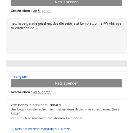
Netzis senden
Geschrieben :
vor 5 Jahren
hey, habe gerade gesehen, das die seite jetzt komplett ohne PW Abfrage
zu erreichen ist :-)
kongsash
Netzis senden
Geschrieben :
vor 5 Jahren
Vom Handy leider unbrauchbar :(
Das Login Fenster schein sich neben dem Bildschirm aufzubauen. (Ios /
Safari)
Kann mich so also nicht registrieren / einloggen
(S) Refs für Wechselmarkt (B) 500 Netzis