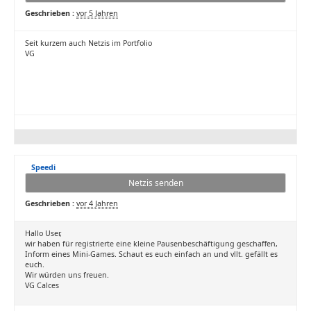
Geschrieben :
vor 5 Jahren
Seit kurzem auch Netzis im Portfolio
VG
Speedi
Netzis senden
Geschrieben :
vor 4 Jahren
Hallo User,
wir haben für registrierte eine kleine Pausenbeschäftigung geschaffen,
Inform eines Mini-Games. Schaut es euch einfach an und vllt. gefällt es
euch.
Wir würden uns freuen.
VG Calces