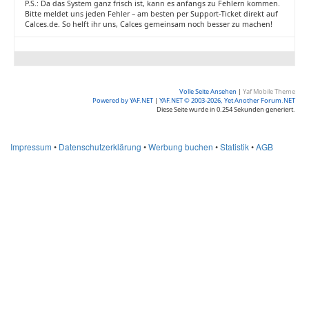
P.S.: Da das System ganz frisch ist, kann es anfangs zu Fehlern kommen.
Bitte meldet uns jeden Fehler – am besten per Support-Ticket direkt auf
Calces.de. So helft ihr uns, Calces gemeinsam noch besser zu machen!
Volle Seite Ansehen
|
Yaf Mobile Theme
Powered by YAF.NET
|
YAF.NET © 2003-2026, Yet Another Forum.NET
Diese Seite wurde in 0.254 Sekunden generiert.
Impressum
•
Datenschutzerklärung
•
Werbung buchen
•
Statistik
•
AGB