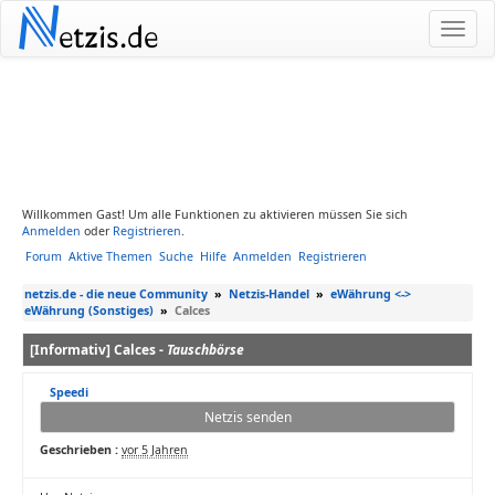
N
etzis.de
Willkommen Gast! Um alle Funktionen zu aktivieren müssen Sie sich
Anmelden
oder
Registrieren
.
Forum
Aktive Themen
Suche
Hilfe
Anmelden
Registrieren
netzis.de - die neue Community
»
Netzis-Handel
»
eWährung <->
eWährung (Sonstiges)
»
Calces
[Informativ] Calces -
Tauschbörse
Speedi
Netzis senden
Geschrieben :
vor 5 Jahren