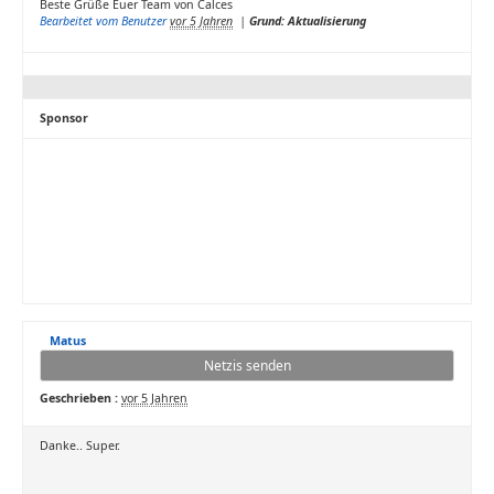
Beste Grüße Euer Team von Calces
Bearbeitet vom Benutzer
vor 5 Jahren
|
Grund: Aktualisierung
Sponsor
Matus
Netzis senden
Geschrieben :
vor 5 Jahren
Danke.. Super.