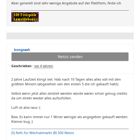
Aber generell sind sehr wenige Angebote auf der Plattform, finde ich
kongsash
Netzis senden
Geschrieben :
vor 4 Jahren
2 Jahre Laufzeit klingt viel. Hab nach 10 Tagen alles alles voll mit den
größten Minern (abgesehen von den ersten 5 die ich gekauft habt).
Selbst wenn jetzt alles zerstört werden würde wären schon genug credits
da um direkt wieder alles aufzufüllen.
Luft ist also raus :(
Bzw. Es kann immer nur 1 Miner weniger als angegeben gekauft werden.
Kleiner bug ;)
(S) Refs für Wechselmarkt (B) 500 Netzis