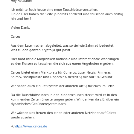
Hey Netzianer,
ich möchte Euch heute eine neue Tauschbörse vorstellen.
Einige User haben die Seite ja bereits entdeckt und tauschen auch fleißig
hin und her !
Vielen Dank.
Calces
Aus dem Lateinischen abgeleitet, was so viel wie Zahnrad bedeutet.
Was zu den ganzen Krypto ja gut passt.
Hier habt Ihr die Möglichkeit nationale und internationale Währungen
zu den Kursen zu tauschen die sich aus euren Angeboten ergeben.
Calces bietet einen Marktplatz für Cuneros, Lose, Netzis, Primeras,
Shimly, Boostpunkte und Dogecoins, derzeit :-) mit nur 1% Gebühr.
Wir haben auch ein Ref-System der anderen Art :-) für euch im Petto.
Da die Tauschbörse noch in den Kinderschuhen steckt, wird es in den
kommenden Zeiten Erweiterungen geben. Wir denken da z.B. über ein
dynamisches Gebührensystem nach.
Wir würden uns freuen den einen oder anderen Netzianer auf Calces
wiederzusehen.
🔍
https://www.calces.de