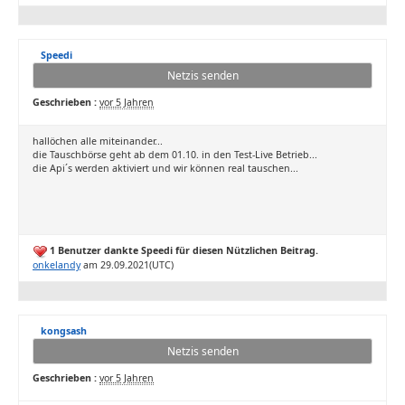
Speedi
Netzis senden
Geschrieben :
vor 5 Jahren
hallöchen alle miteinander...
die Tauschbörse geht ab dem 01.10. in den Test-Live Betrieb...
die Api´s werden aktiviert und wir können real tauschen...
1 Benutzer dankte Speedi für diesen Nützlichen Beitrag.
onkelandy
am 29.09.2021(UTC)
kongsash
Netzis senden
Geschrieben :
vor 5 Jahren