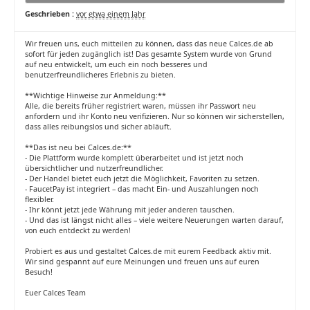
Geschrieben :
vor etwa einem Jahr
Wir freuen uns, euch mitteilen zu können, dass das neue Calces.de ab
sofort für jeden zugänglich ist! Das gesamte System wurde von Grund
auf neu entwickelt, um euch ein noch besseres und
benutzerfreundlicheres Erlebnis zu bieten.
**Wichtige Hinweise zur Anmeldung:**
Alle, die bereits früher registriert waren, müssen ihr Passwort neu
anfordern und ihr Konto neu verifizieren. Nur so können wir sicherstellen,
dass alles reibungslos und sicher abläuft.
**Das ist neu bei Calces.de:**
- Die Plattform wurde komplett überarbeitet und ist jetzt noch
übersichtlicher und nutzerfreundlicher.
- Der Handel bietet euch jetzt die Möglichkeit, Favoriten zu setzen.
- FaucetPay ist integriert – das macht Ein- und Auszahlungen noch
flexibler.
- Ihr könnt jetzt jede Währung mit jeder anderen tauschen.
- Und das ist längst nicht alles – viele weitere Neuerungen warten darauf,
von euch entdeckt zu werden!
Probiert es aus und gestaltet Calces.de mit eurem Feedback aktiv mit.
Wir sind gespannt auf eure Meinungen und freuen uns auf euren
Besuch!
Euer Calces Team