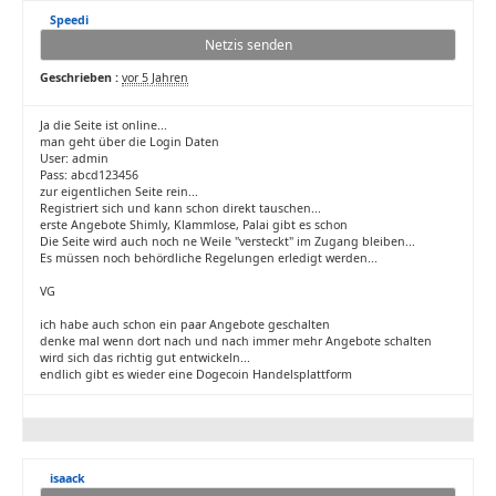
Speedi
Netzis senden
Geschrieben :
vor 5 Jahren
Ja die Seite ist online...
man geht über die Login Daten
User: admin
Pass: abcd123456
zur eigentlichen Seite rein...
Registriert sich und kann schon direkt tauschen...
erste Angebote Shimly, Klammlose, Palai gibt es schon
Die Seite wird auch noch ne Weile "versteckt" im Zugang bleiben...
Es müssen noch behördliche Regelungen erledigt werden...
VG
ich habe auch schon ein paar Angebote geschalten
denke mal wenn dort nach und nach immer mehr Angebote schalten
wird sich das richtig gut entwickeln...
endlich gibt es wieder eine Dogecoin Handelsplattform
isaack